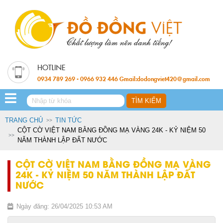
0934 789 269 - 0966 932 446 Gmail:dodongviet420@gmail.com
TRANG CHỦ
TIN TỨC
CỘT CỜ VIỆT NAM BẰNG ĐỒNG MẠ VÀNG 24K - KỶ NIỆM 50
NĂM THÀNH LẬP ĐẤT NƯỚC
CỘT CỜ VIỆT NAM BẰNG ĐỒNG MẠ VÀNG
24K - KỶ NIỆM 50 NĂM THÀNH LẬP ĐẤT
NƯỚC
Ngày đăng: 26/04/2025 10:53 AM