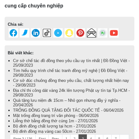
cung cấp chuyên nghiệp
Chia sẻ:
Bài viết khác:
Cơ sở chế tác đồ đồng theo yêu cầu uy tín nhất | Đồ Đồng Việt -
25/09/2023
Tìm hiểu quy trình chế tác tranh đồng mỹ nghệ | Đồ Đồng Việt -
29/08/2023
Cơ sở đúc chuông đồng theo yêu cầu, chất lượng nhất hiện nay
- 29/08/2023
Địa chỉ thi công dát vàng 24k lên tượng Phật uy tín tại Tp.HCM -
29/08/2023
Quà tặng lưu niệm đk 15cm – Nhỏ gọn nhưng đầy ý nghĩa -
20/04/2026
TRỐNG ĐỒNG QUÀ TẶNG ĐỐI TÁC QUỐC TẾ - 06/04/2026
Mặt trống đồng trang trí văn phòng - 06/04/2026
Liễng thờ bằng đồng thờ cúng 1m - 27/01/2026
Bộ đỉnh đồng chất lượng tại hcm - 27/01/2026
Bộ đỉnh đồng mạ vàng cao 50cm - 27/01/2026
Page 3 / 136
First
Prev
1
2
3
4
5
6
7
...