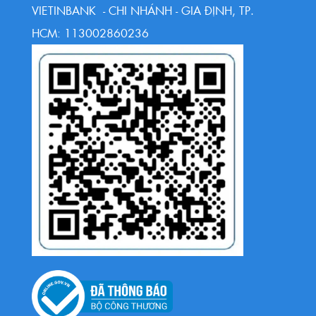
VIETINBANK - CHI NHÁNH - GIA ĐỊNH, TP.
HCM: 113002860236