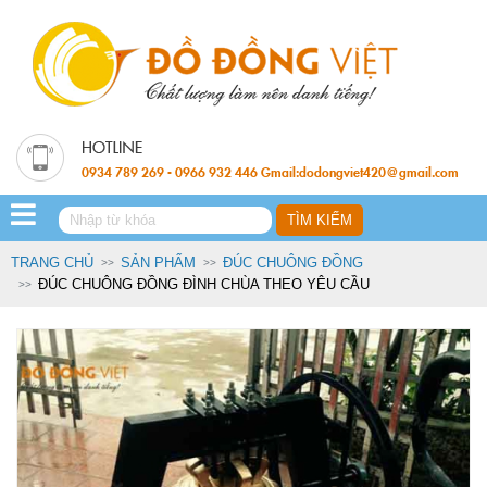
0934 789 269 - 0966 932 446 Gmail:dodongviet420@gmail.com
TRANG CHỦ
SẢN PHẨM
ĐÚC CHUÔNG ĐỒNG
ĐÚC CHUÔNG ĐỒNG ĐÌNH CHÙA THEO YÊU CẦU