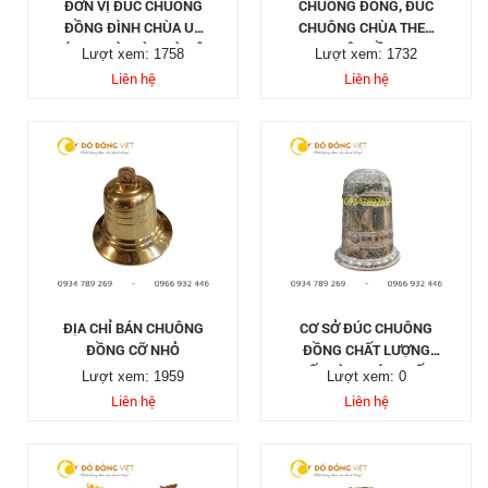
ĐƠN VỊ ĐÚC CHUÔNG
CHUÔNG ĐỒNG, ĐÚC
ĐỒNG ĐÌNH CHÙA UY
CHUÔNG CHÙA THEO
TÍN TẠI SÀI GÒN HÀ NỘI
YÊU CẦU
Lượt xem: 1758
Lượt xem: 1732
Liên hệ
Liên hệ
ĐỊA CHỈ BÁN CHUÔNG
CƠ SỞ ĐÚC CHUÔNG
ĐỒNG CỠ NHỎ
ĐỒNG CHẤT LƯỢNG
TỐT VÀ UY TÍN NHẤT
Lượt xem: 1959
Lượt xem: 0
Liên hệ
Liên hệ