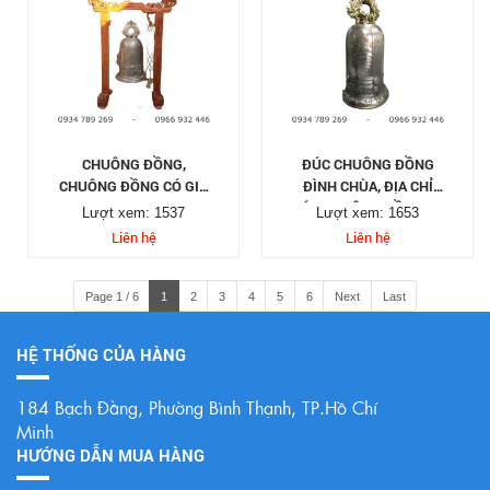
CHUÔNG ĐỒNG,
ĐÚC CHUÔNG ĐỒNG
CHUÔNG ĐỒNG CÓ GIÁ
ĐÌNH CHÙA, ĐỊA CHỈ
TREO ĐẸP
ĐÚC CHUÔNG ĐỒNG UY
Lượt xem: 1537
Lượt xem: 1653
TÍN CHẤT LƯỢNG
Liên hệ
Liên hệ
Page 1 / 6
1
2
3
4
5
6
Next
Last
HỆ THỐNG CỦA HÀNG
184 Bạch Đằng, Phường Bình Thạnh, TP.Hồ Chí
Minh
HƯỚNG DẪN MUA HÀNG