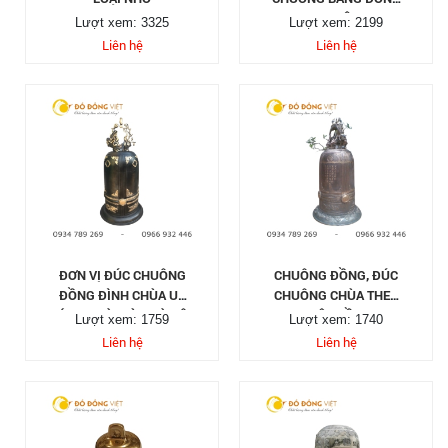
TẠI ĐÂY
Lượt xem: 3325
Lượt xem: 2199
Liên hệ
Liên hệ
ĐƠN VỊ ĐÚC CHUÔNG
CHUÔNG ĐỒNG, ĐÚC
ĐỒNG ĐÌNH CHÙA UY
CHUÔNG CHÙA THEO
TÍN TẠI SÀI GÒN HÀ NỘI
YÊU CẦU
Lượt xem: 1759
Lượt xem: 1740
Liên hệ
Liên hệ