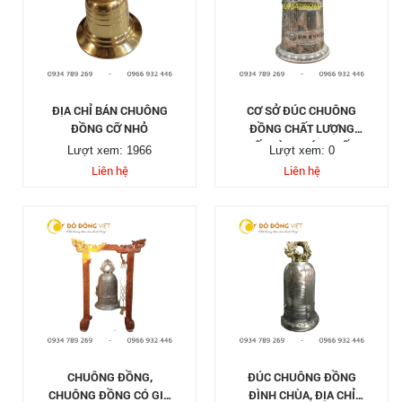
ĐỊA CHỈ BÁN CHUÔNG
CƠ SỞ ĐÚC CHUÔNG
ĐỒNG CỠ NHỎ
ĐỒNG CHẤT LƯỢNG
TỐT VÀ UY TÍN NHẤT
Lượt xem: 1966
Lượt xem: 0
Liên hệ
Liên hệ
CHUÔNG ĐỒNG,
ĐÚC CHUÔNG ĐỒNG
CHUÔNG ĐỒNG CÓ GIÁ
ĐÌNH CHÙA, ĐỊA CHỈ