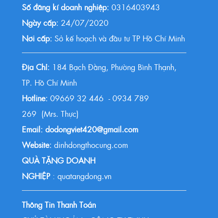
Số đăng kí doanh nghiệp:
0316403943
Ngày cấp:
24/07/2020
Nơi cấp:
Sở kế hoạch và đầu tư TP Hồ Chí Minh
Địa Chỉ:
184 Bạch Đằng, Phường Bình Thạnh,
TP. Hồ Chí Minh
Hotline:
09669 32 446 - 0934 789
269 (Mrs. Thực)
Email: dodongviet420@gmail.com
Website:
dinhdongthocung.com
QUÀ TẶNG DOANH
NGHIỆP
: quatangdong.vn
Thông Tin Thanh Toán