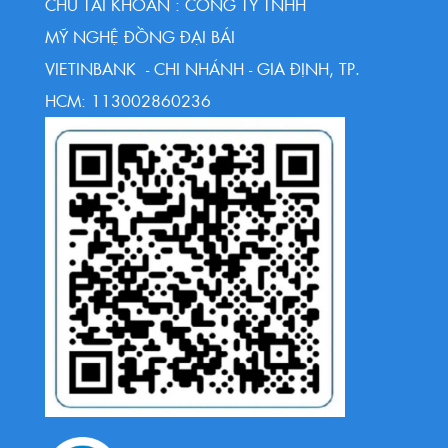
CHỦ TÀI KHOẢN : CÔNG TY TNHH
MỸ NGHỆ ĐỒNG ĐẠI BÁI
VIETINBANK - CHI NHÁNH - GIA ĐỊNH, TP.
HCM: 113002860236