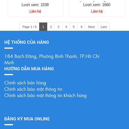
TREO ĐẸP
ĐÚC CHUÔNG ĐỒNG UY
Lượt xem: 1539
Lượt xem: 1660
TÍN CHẤT LƯỢNG
Liên hệ
Liên hệ
Page 1 / 6
1
2
3
4
5
6
Next
Last
HỆ THỐNG CỦA HÀNG
184 Bạch Đằng, Phường Bình Thạnh, TP.Hồ Chí
Minh
HƯỚNG DẪN MUA HÀNG
Chính sách bán hàng
Chính sách bảo mật thông tin
Chính sách bảo mật thông tin khách hàng
ĐĂNG KÝ MUA ONLINE