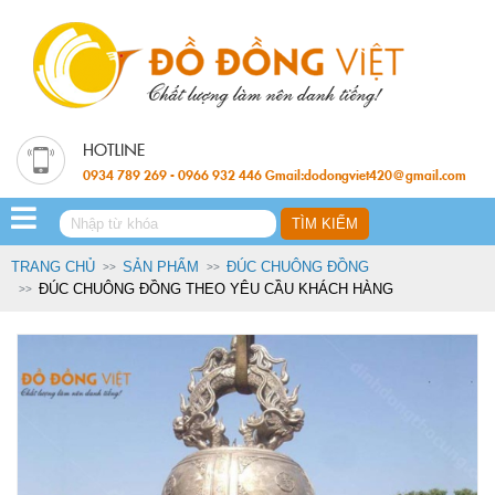
0934 789 269 - 0966 932 446 Gmail:dodongviet420@gmail.com
TRANG CHỦ
SẢN PHẨM
ĐÚC CHUÔNG ĐỒNG
ĐÚC CHUÔNG ĐỒNG THEO YÊU CẦU KHÁCH HÀNG