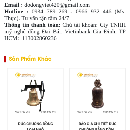
Email :
dodongviet420@gmail.com
Hotline :
0934 789 269 - 0966 932 446 (Ms.
Thực). Tư vấn tận tâm 24/7
Thông tin thanh toán:
Chủ tài khoản: Cty TNHH
mỹ nghệ đồng Đại Bái. Vietinbank Gia Định, TP
HCM: 113002860236
Sản Phẩm Khác
ĐÚC CHUÔNG ĐỒNG
BÁO GIÁ CHI TIẾT ĐÚC
LOẠI NHỎ
CHUÔNG BẰNG ĐỒNG