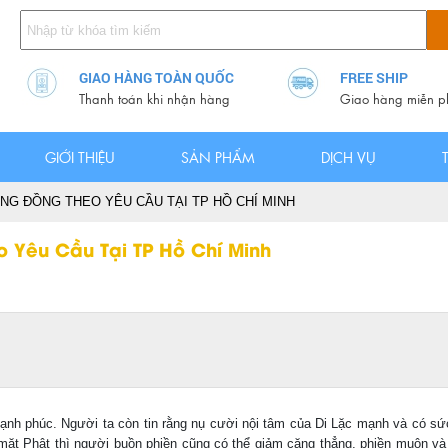
GIAO HÀNG TOÀN QUỐC
FREE SHIP
Thanh toán khi nhận hàng
Giao hàng miễn p
GIỚI THIỆU
SẢN PHẨM
DỊCH VỤ
NG ĐỒNG THEO YÊU CẦU TẠI TP HỒ CHÍ MINH
o Yêu Cầu Tại TP Hồ Chí Minh
hạnh phúc. Người ta còn tin rằng nụ cười nội tâm của Di Lặc mạnh và có sức
mặt Phật thì người buồn phiền cũng có thể giảm căng thẳng, phiền muộn và