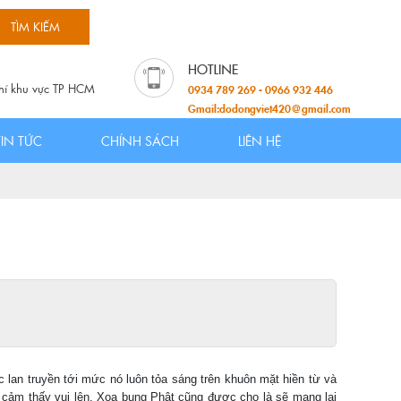
hí khu vực TP HCM
0934 789 269 - 0966 932 446
Gmail:dodongviet420@gmail.com
TIN TỨC
CHÍNH SÁCH
LIÊN HỆ
 lan truyền tới mức nó luôn tỏa sáng trên khuôn mặt hiền từ và
 cảm thấy vui lên. Xoa bụng Phật cũng được cho là sẽ mang lại