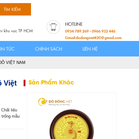
hí khu vực TP HCM
0934 789 269 - 0966 932 446
Gmail:dodongviet420@gmail.com
TIN TỨC
CHÍNH SÁCH
LIÊN HỆ
ĐỒ VIỆT NAM
 Việt
Sản Phẩm Khác
Chất liệu
t trống mẫu