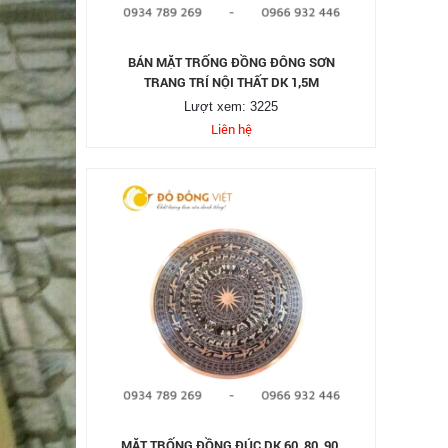
BÁN MẶT TRỐNG ĐỒNG ĐÔNG SƠN
TRANG TRÍ NỘI THẤT DK 1,5M
Lượt xem: 3225
Liên hệ
MẶT TRỐNG ĐỒNG ĐÚC DK 60, 80, 90,