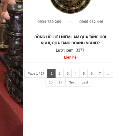
ĐỒNG HỒ LƯU NIỆM LÀM QUÀ TẶNG HỘI
NGHỊ, QUÀ TẶNG DOANH NGHIỆP
Lượt xem: 3377
Liên hệ
Page 1 / 17
1
2
3
4
5
6
7
...
16
17
Next
Last