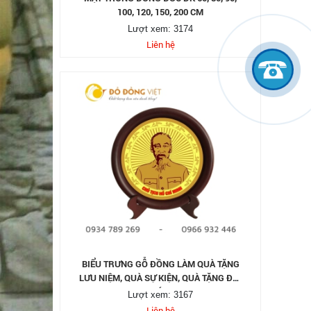
100, 120, 150, 200 CM
Lượt xem: 3174
Liên hệ
BIỂU TRƯNG GỖ ĐỒNG LÀM QUÀ TẶNG
LƯU NIỆM, QUÀ SỰ KIỆN, QUÀ TẶNG ĐỐI
TÁC
Lượt xem: 3167
Liên hệ