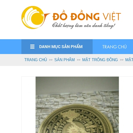
DANH MỤC SẢN PHẨM
TRANG CHỦ
TRANG CHỦ
SẢN PHẨM
MẶT TRỐNG ĐỒNG
MẶT