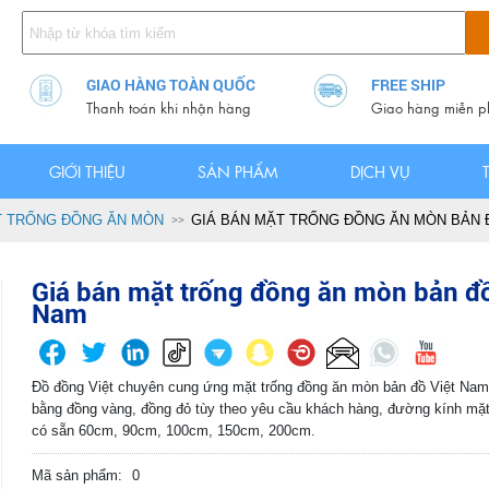
GIAO HÀNG TOÀN QUỐC
FREE SHIP
Thanh toán khi nhận hàng
Giao hàng miễn p
GIỚI THIỆU
SẢN PHẨM
DỊCH VỤ
 TRỐNG ĐỒNG ĂN MÒN
GIÁ BÁN MẶT TRỐNG ĐỒNG ĂN MÒN BẢN 
Giá bán mặt trống đồng ăn mòn bản đồ
Nam
Đồ đồng Việt chuyên cung ứng mặt trống đồng ăn mòn bản đồ Việt Nam 
bằng đồng vàng, đồng đỏ tùy theo yêu cầu khách hàng, đường kính mặ
có sẵn 60cm, 90cm, 100cm, 150cm, 200cm.
Mã sản phẩm:
0