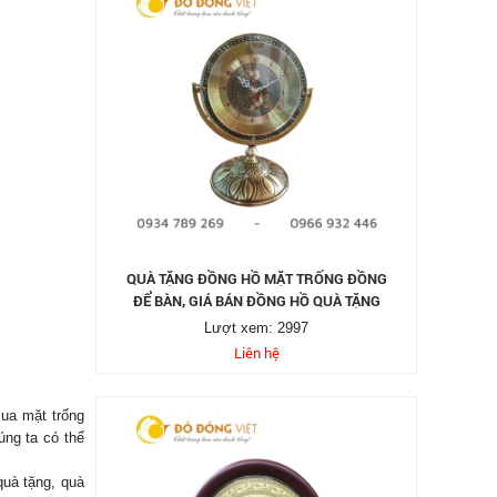
QUÀ TẶNG ĐỒNG HỒ MẶT TRỐNG ĐỒNG
ĐỂ BÀN, GIÁ BÁN ĐỒNG HỒ QUÀ TẶNG
Lượt xem: 2997
Liên hệ
ua mặt trống
úng ta có thể
quà tặng, quà