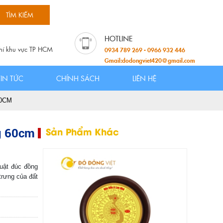
hí khu vực TP HCM
0934 789 269 - 0966 932 446
Gmail:dodongviet420@gmail.com
TIN TỨC
CHÍNH SÁCH
LIÊN HỆ
0CM
g 60cm
Sản Phẩm Khác
huật đúc đồng
trưng của đất