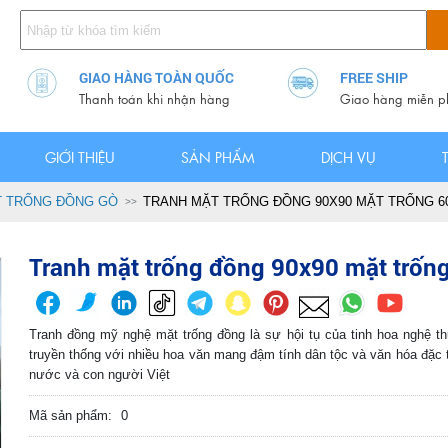
GIAO HÀNG TOÀN QUỐC
FREE SHIP
Thanh toán khi nhận hàng
Giao hàng miễn p
GIỚI THIỆU
SẢN PHẨM
DỊCH VỤ
 TRỐNG ĐỒNG GÒ
TRANH MẶT TRỐNG ĐỒNG 90X90 MẶT TRỐNG 6
Tranh mặt trống đồng 90x90 mặt trốn
Tranh đồng mỹ nghệ mặt trống đồng là sự hội tụ của tinh hoa nghệ t
truyền thống với nhiều hoa văn mang đậm tính dân tộc và văn hóa đặc 
nước và con người Việt
Mã sản phẩm:
0