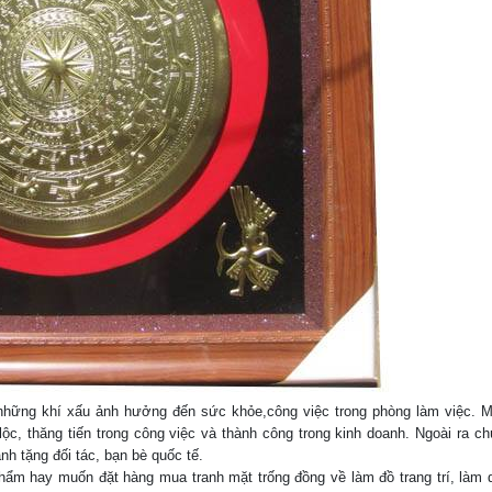
 những khí xấu ảnh hưởng đến sức khỏe,công việc trong phòng làm việc. M
 lộc, thăng tiến trong công việc và thành công trong kinh doanh. Ngoài ra ch
h tặng đối tác, bạn bè quốc tế.
phẩm hay muốn đặt hàng mua tranh mặt trống đồng về làm đồ trang trí, làm 