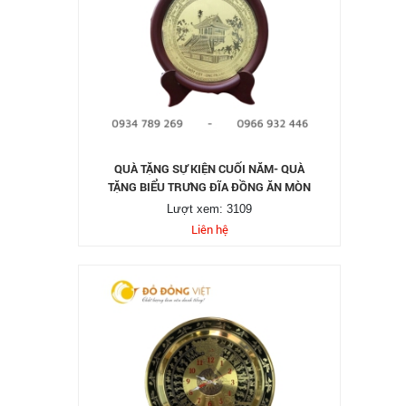
QUÀ TẶNG SỰ KIỆN CUỐI NĂM- QUÀ
TẶNG BIỂU TRƯNG ĐĨA ĐỒNG ĂN MÒN
Lượt xem: 3109
Liên hệ