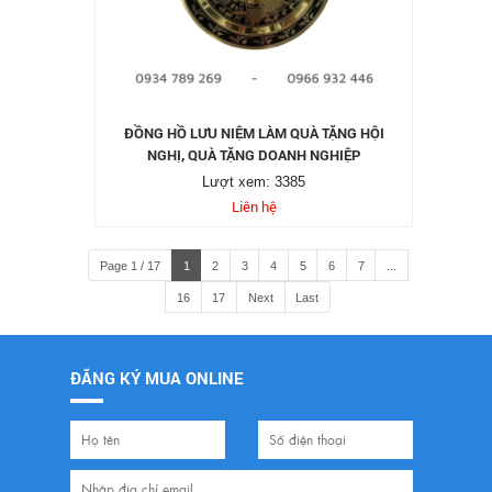
ĐỒNG HỒ LƯU NIỆM LÀM QUÀ TẶNG HỘI
NGHỊ, QUÀ TẶNG DOANH NGHIỆP
Lượt xem: 3385
Liên hệ
Page 1 / 17
1
2
3
4
5
6
7
...
16
17
Next
Last
ĐĂNG KÝ MUA ONLINE