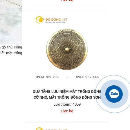
n gò thủ công
iết mặt trống
QUÀ TẶNG LƯU NIỆM MẶT TRỐNG ĐỒNG
CỠ NHỎ, MẶT TRỐNG ĐỒNG ĐÔNG SƠN
Lượt xem: 4059
Liên hệ