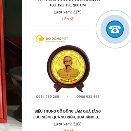
100, 120, 150, 200 CM
Lượt xem: 3175
Liên hệ
BIỂU TRƯNG GỖ ĐỒNG LÀM QUÀ TẶNG
LƯU NIỆM, QUÀ SỰ KIỆN, QUÀ TẶNG ĐỐI
TÁC
Lượt xem: 3168
Liên hệ