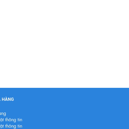
A HÀNG
àng
t thông tin
t thông tin