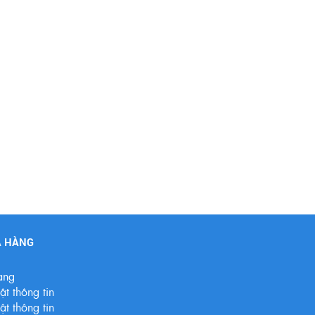
A HÀNG
àng
t thông tin
t thông tin