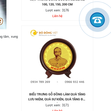
100, 120, 150, 200 CM
Lượt xem: 3176
Liên hệ
ng tâm, xung
BIỂU TRƯNG GỖ ĐỒNG LÀM QUÀ TẶNG
LƯU NIỆM, QUÀ SỰ KIỆN, QUÀ TẶNG ĐỐI
TÁC
Lượt xem: 3171
Liên hệ