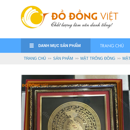
DANH MỤC SẢN PHẨM
TRANG CHỦ
TRANG CHỦ
SẢN PHẨM
MẶT TRỐNG ĐỒNG
MẶT