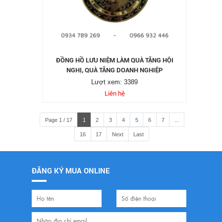
ĐỒNG HỒ LƯU NIỆM LÀM QUÀ TẶNG HỘI
NGHỊ, QUÀ TẶNG DOANH NGHIỆP
Lượt xem: 3389
Liên hệ
Page 1 / 17
1
2
3
4
5
6
7
...
16
17
Next
Last
ĐĂNG KÝ MUA ONLINE