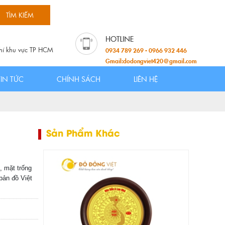
hí khu vực TP HCM
0934 789 269 - 0966 932 446
Gmail:dodongviet420@gmail.com
TIN TỨC
CHÍNH SÁCH
LIÊN HỆ
Sản Phẩm Khác
, mặt trống
bản đồ Việt