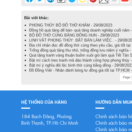
Bài viết khác:
PHONG THỦY BỘ ĐỒ THỜ KHẢM - 29/08/2023
Đồng hồ quà tặng để bàn- quà tặng doanh nghiệp cuối năm 
BỘ ĐỒ THỜ CÚNG BẰNG ĐỒNG HUN - 29/08/2023
LINH VẬT PHONG THỦY .ĐẶT BÀN LÀM VIỆC . - 29/08/2
Địa chỉ nhận đúc đồ đồng thờ cúng theo yêu cầu, giá tốt tạ
Trống đồng quà tặng thu nhỏ, trống đồng lưu niệm ý nghĩa -
Quà tặng tranh vàng thuận buồm xuôi gió làm quà Tết Tân 
Bật mí cách treo tranh mã đáo thành công hợp phong thủy -
Bật mí ý nghĩa đôi lộc bình thờ cúng bằng đồng - 29/08/202
Đồ Đồng Việt - Nhận đánh bóng lư đồng giá tốt tại TP.HCM 
Page 1
HỆ THỐNG CỦA HÀNG
HƯỚNG DẪN MU
184 Bạch Đằng, Phường
Chính sách bán h
Bình Thạnh, TP.Hồ Chí Minh
Chính sách bảo mậ
Chính sách bảo mậ