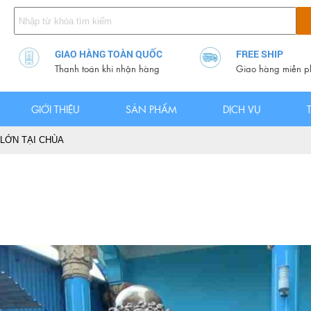
GIAO HÀNG TOÀN QUỐC
FREE SHIP
Thanh toán khi nhận hàng
Giao hàng miễn p
GIỚI THIỆU
SẢN PHẨM
DỊCH VỤ
LỚN TẠI CHÙA