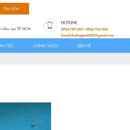
hí khu vực TP HCM
0934 789 269 - 0966 932 446
Gmail:dodongviet420@gmail.com
TIN TỨC
CHÍNH SÁCH
LIÊN HỆ