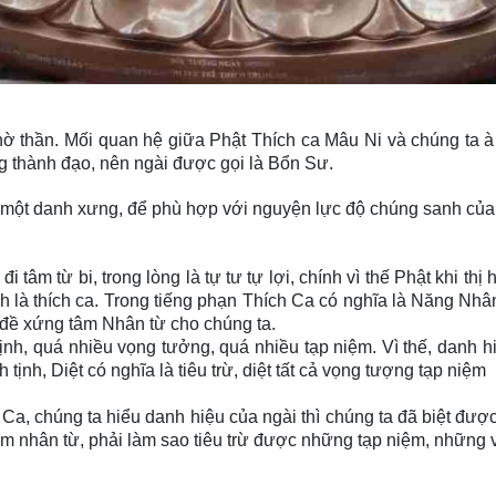
thờ thần. Mối quan hệ giữa Phật Thích ca Mâu Ni và chúng ta 
g thành đạo, nên ngài được gọi là Bổn Sư.
 có một danh xưng, để phù hợp với nguyện lực độ chúng sanh của
đi tâm từ bi, trong lòng là tự tư tự lợi, chính vì thế Phật khi 
hính là thích ca. Trong tiếng phạn Thích Ca có nghĩa là Năng N
 đề xứng tâm Nhân từ cho chúng ta.
ịnh, quá nhiều vọng tưởng, quá nhiều tạp niệm. Vì thế, danh h
nh tịnh, Diệt có nghĩa là tiêu trừ, diệt tất cả vọng tượng tạp niệm
a, chúng ta hiểu danh hiệu của ngài thì chúng ta đã biệt được
m nhân từ, phải làm sao tiêu trừ được những tạp niệm, những 