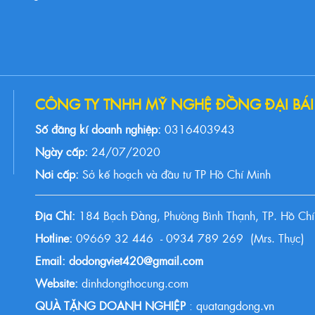
CÔNG TY TNHH MỸ NGHỆ ĐỒNG ĐẠI BÁI
Số đăng kí doanh nghiệp:
0316403943
Ngày cấp:
24/07/2020
Nơi cấp:
Sở kế hoạch và đầu tư TP Hồ Chí Minh
Địa Chỉ:
184 Bạch Đằng, Phường Bình Thạnh, TP. Hồ Chí
Hotline:
09669 32 446 - 0934 789 269 (Mrs. Thực)
Email: dodongviet420@gmail.com
Website:
dinhdongthocung.com
QUÀ TẶNG DOANH NGHIỆP
: quatangdong.vn