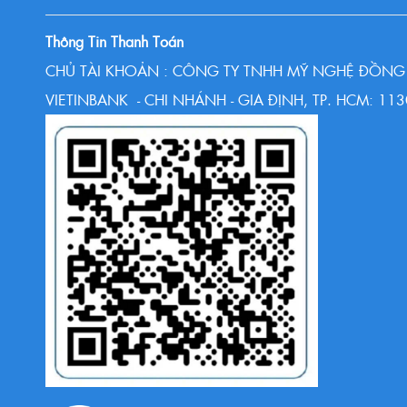
Thông Tin Thanh Toán
CHỦ TÀI KHOẢN : CÔNG TY TNHH MỸ NGHỆ ĐỒNG 
VIETINBANK - CHI NHÁNH - GIA ĐỊNH, TP. HCM: 1