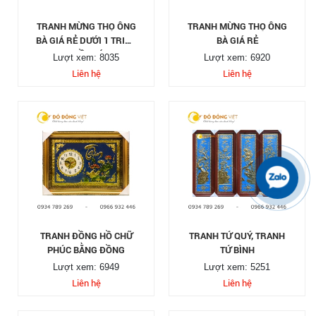
TRANH MỪNG THỌ ÔNG
TRANH MỪNG THỌ ÔNG
BÀ GIÁ RẺ DƯỚI 1 TRIỆU
BÀ GIÁ RẺ
TẠI TP HỒ CHÍ MINH
Lượt xem: 8035
Lượt xem: 6920
Liên hệ
Liên hệ
TRANH ĐỒNG HỒ CHỮ
TRANH TỨ QUÝ, TRANH
PHÚC BẰNG ĐỒNG
TỨ BÌNH
Lượt xem: 6949
Lượt xem: 5251
Liên hệ
Liên hệ