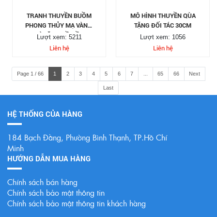
TRANH THUYỀN BUỒM
MÔ HÌNH THUYỀN QÙA
PHONG THỦY MẠ VÀNG,
TẶNG ĐỐI TÁC 30CM
QUÀ TẶNG ĐỒ ĐỒNG
Lượt xem: 5211
Lượt xem: 1056
CAO CẤP
Liên hệ
Liên hệ
Page 1 / 66
1
2
3
4
5
6
7
...
65
66
Next
Last
HỆ THỐNG CỦA HÀNG
184 Bạch Đằng, Phường Bình Thạnh, TP.Hồ Chí
Minh
HƯỚNG DẪN MUA HÀNG
Chính sách bán hàng
Chính sách bảo mật thông tin
Chính sách bảo mật thông tin khách hàng