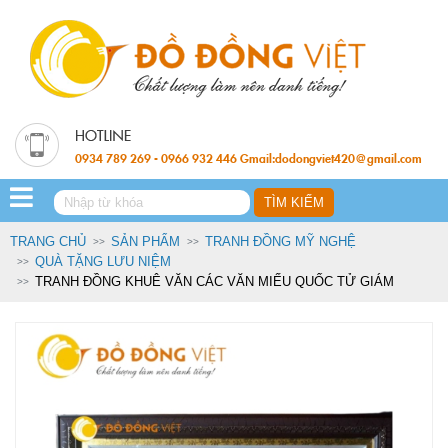
0934 789 269 - 0966 932 446 Gmail:dodongviet420@gmail.com
TRANG CHỦ
SẢN PHẨM
TRANH ĐỒNG MỸ NGHỆ
QUÀ TẶNG LƯU NIỆM
TRANH ĐỒNG KHUÊ VĂN CÁC VĂN MIẾU QUỐC TỬ GIÁM