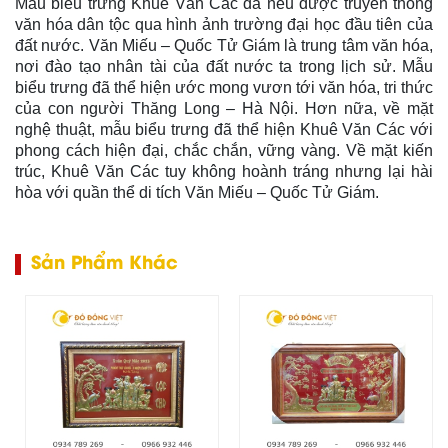
Mẫu biểu trưng Khuê Văn Các đã nêu được truyền thống
văn hóa dân tộc qua hình ảnh trường đại học đầu tiên của
đất nước. Văn Miếu – Quốc Tử Giám là trung tâm văn hóa,
nơi đào tạo nhân tài của đất nước ta trong lịch sử. Mẫu
biểu trưng đã thể hiện ước mong vươn tới văn hóa, tri thức
của con người Thăng Long – Hà Nội. Hơn nữa, về mặt
nghệ thuật, mẫu biểu trưng đã thể hiện Khuê Văn Các với
phong cách hiện đại, chắc chắn, vững vàng. Về mặt kiến
trúc, Khuê Văn Các tuy không hoành tráng nhưng lại hài
hòa với quần thể di tích Văn Miếu – Quốc Tử Giám.
Sản Phẩm Khác