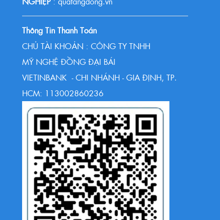
NGHIỆP
: quatangdong.vn
Thông Tin Thanh Toán
CHỦ TÀI KHOẢN : CÔNG TY TNHH
MỸ NGHỆ ĐỒNG ĐẠI BÁI
VIETINBANK - CHI NHÁNH - GIA ĐỊNH, TP.
HCM: 113002860236