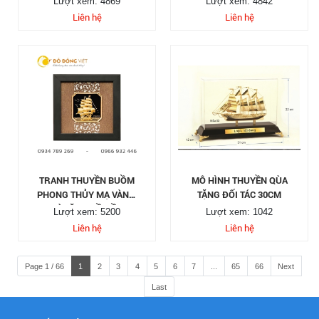
Lượt xem: 4869
Lượt xem: 4842
Liên hệ
Liên hệ
TRANH THUYỀN BUỒM
MÔ HÌNH THUYỀN QÙA
PHONG THỦY MẠ VÀNG,
TẶNG ĐỐI TÁC 30CM
QUÀ TẶNG ĐỒ ĐỒNG
Lượt xem: 5200
Lượt xem: 1042
CAO CẤP
Liên hệ
Liên hệ
Page 1 / 66
1
2
3
4
5
6
7
...
65
66
Next
Last