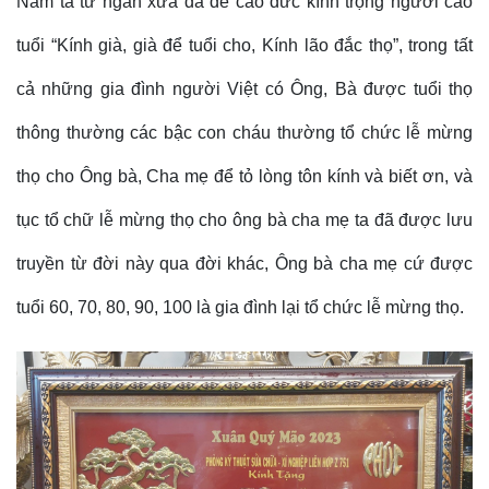
Nam ta từ ngàn xưa đã đề cao đức kính trọng người cao
tuổi “Kính già, già để tuổi cho, Kính lão đắc thọ”, trong tất
cả những gia đình người Việt có Ông, Bà được tuổi thọ
thông thường các bậc con cháu thường tổ chức lễ mừng
thọ cho Ông bà, Cha mẹ để tỏ lòng tôn kính và biết ơn, và
tục tổ chữ lễ mừng thọ cho ông bà cha mẹ ta đã được lưu
truyền từ đời này qua đời khác, Ông bà cha mẹ cứ được
tuổi 60, 70, 80, 90, 100 là gia đình lại tổ chức lễ mừng thọ.