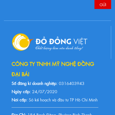
CÔNG TY TNHH MỸ NGHỆ ĐỒNG
ĐẠI BÁI
Số đăng kí doanh nghiệp:
0316403943
Ngày cấp:
24/07/2020
Nơi cấp:
Sở kế hoạch và đầu tư TP Hồ Chí Minh
Địa Chỉ:
184 Bạch Đằng, Phường Bình Thạnh,