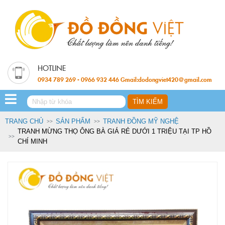
0934 789 269 - 0966 932 446 Gmail:dodongviet420@gmail.com
TRANG CHỦ
SẢN PHẨM
TRANH ĐỒNG MỸ NGHỆ
TRANH MỪNG THỌ ÔNG BÀ GIÁ RẺ DƯỚI 1 TRIỆU TẠI TP HỒ
CHÍ MINH