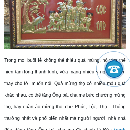
Trong mọi buổi lễ không thể thiếu quà mừng, nó vừa thể
hiện tấm lòng thành kính, vừa mang nhiều ý nghĩa to lớn
thay cho lời muốn nói, Quà mừng thọ có nhiều mẫu quà
khác nhau, có thể tặng Ông bà, cha mẹ bức chướng mừng
thọ, hay quần áo mừng thọ, chữ Phúc, Lộc, Thọ... Thông
thường nhất và phổ biến nhất mà người người, nhà nhà
đều dành tặng Ông bà, cha mẹ đó chính là Bức
tranh