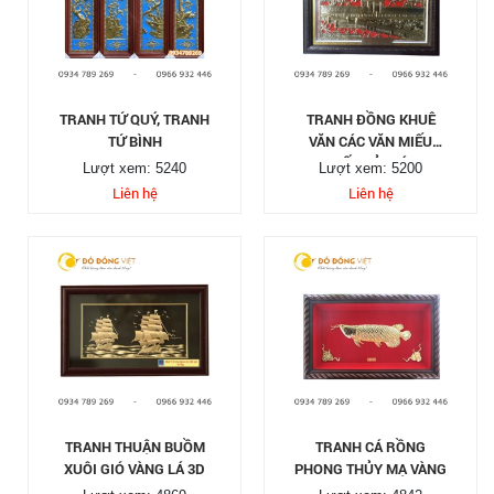
TRANH TỨ QUÝ, TRANH
TRANH ĐỒNG KHUÊ
TỨ BÌNH
VĂN CÁC VĂN MIẾU
QUỐC TỬ GIÁM
Lượt xem: 5240
Lượt xem: 5200
Liên hệ
Liên hệ
TRANH THUẬN BUỒM
TRANH CÁ RỒNG
XUÔI GIÓ VÀNG LÁ 3D
PHONG THỦY MẠ VÀNG