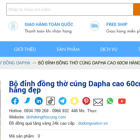
GIAO HÀNG TOÀN QUỐC
FREE SHIP
Thanh toán khi nhận hàng
Giao hàng miễn p
GIỚI THIỆU
SẢN PHẨM
DỊCH VỤ
Ư ĐỒNG DAPHA
BỘ ĐỈNH ĐỒNG THỜ CÚNG DAPHA CAO 60CM HÀN
Bộ đỉnh đồng thờ cúng Dapha cao 60
hàng đẹp
Hotline: 0934 789 269 - 0966 932 446 Ms. Thực
Website:
dinhdongthocung.com
Đồ đồng quà tặng vàng 24k cao cấp :
dodongvietvn.vn
Mã sản phẩm:
0