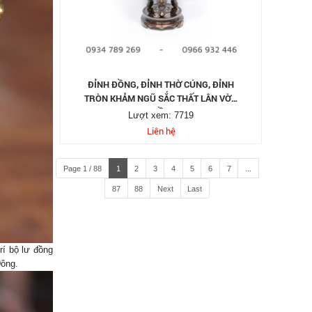
ĐỈNH ĐỒNG, ĐỈNH THỜ CÚNG, ĐỈNH
TRÒN KHẢM NGŨ SẮC THẤT LÂN VỜN
CẦU
Lượt xem: 7719
Liên hệ
Page 1 / 88
1
2
3
4
5
6
7
...
87
88
Next
Last
rí bộ lư đồng
Đông.