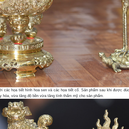
với các họa tiết hình hoa sen và các họa tiết cổ. Sản phẩm sau khi được đú
y hóa, vừa tăng độ bền vừa tăng tính thẩm mỹ cho sản phẩm.