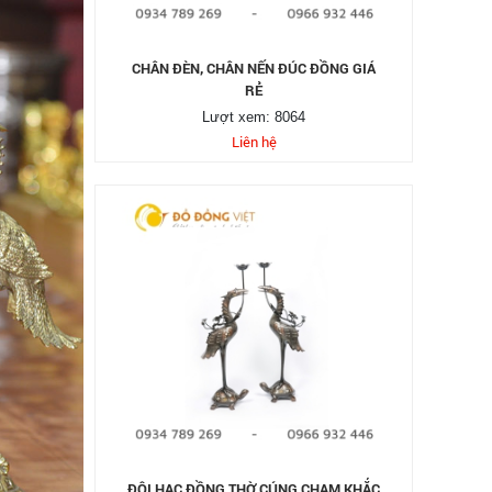
CHÂN ĐÈN, CHÂN NẾN ĐÚC ĐỒNG GIÁ
RẺ
Lượt xem: 8064
Liên hệ
ĐÔI HẠC ĐỒNG THỜ CÚNG CHẠM KHẮC