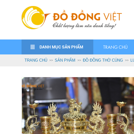
DANH MỤC SẢN PHẨM
TRANG CHỦ
TRANG CHỦ
SẢN PHẨM
ĐỒ ĐỒNG THỜ CÚNG
L