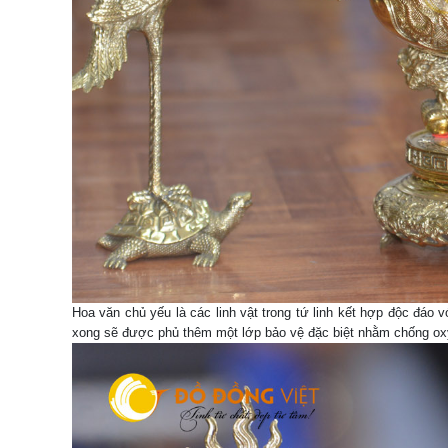
Hoa văn chủ yếu là các linh vật trong tứ linh kết hợp độc đáo 
xong sẽ được phủ thêm một lớp bảo vệ đặc biệt nhằm chống ox