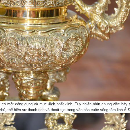
 có một công dụng và mục đích nhất định. Tuy nhiên nhìn chung việc bày t
 chủ, thể hiện sự thanh tịnh và thoát tục trong văn hóa cuộc sống tâm linh Á 