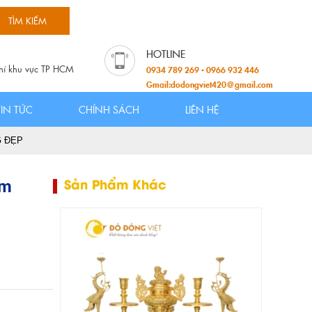
hí khu vực TP HCM
0934 789 269 - 0966 932 446
Gmail:dodongviet420@gmail.com
TIN TỨC
CHÍNH SÁCH
LIÊN HỆ
G ĐẸP
cm
Sản Phẩm Khác