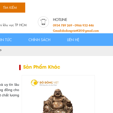
hí khu vực TP HCM
0934 789 269 - 0966 932 446
Gmail:dodongviet420@gmail.com
TIN TỨC
CHÍNH SÁCH
LIÊN HỆ
P
Sản Phẩm Khác
à uy tín lâu
ợng đồng cho
t chất lượng