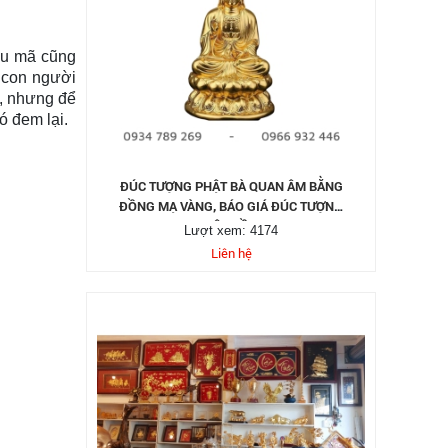
ẫu mã cũng
 con người
g, nhưng để
ó đem lại.
ĐÚC TƯỢNG PHẬT BÀ QUAN ÂM BẰNG
ĐỒNG MẠ VÀNG, BÁO GIÁ ĐÚC TƯỢNG
PHẬT ĐỒNG
Lượt xem: 4174
Liên hệ