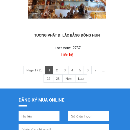
TƯỢNG PHẬT DI LẶC BẰNG ĐỒNG HUN
Lượt xem: 2757
Liên hệ
Page 1 / 23
1
2
3
4
5
6
7
...
22
23
Next
Last
ĐĂNG KÝ MUA ONLINE