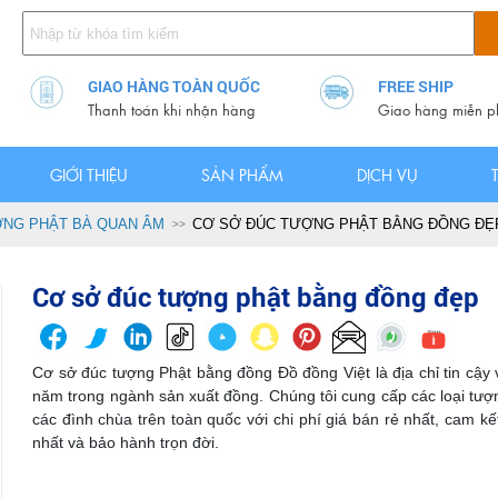
GIAO HÀNG TOÀN QUỐC
FREE SHIP
Thanh toán khi nhận hàng
Giao hàng miễn p
GIỚI THIỆU
SẢN PHẨM
DỊCH VỤ
NG PHẬT BÀ QUAN ÂM
CƠ SỞ ĐÚC TƯỢNG PHẬT BẰNG ĐỒNG ĐẸ
Cơ sở đúc tượng phật bằng đồng đẹp
Cơ sở đúc tượng Phật bằng đồng Đồ đồng Việt là địa chỉ tin cậy v
năm trong ngành sản xuất đồng. Chúng tôi cung cấp các loại tư
các đình chùa trên toàn quốc với chi phí giá bán rẻ nhất, cam kế
nhất và bảo hành trọn đời.