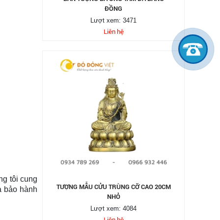
ĐỒNG
Lượt xem: 3471
Liên hệ
ng tôi cung
TƯỢNG MẪU CỬU TRÙNG CỠ CAO 20CM
và bảo hành
NHỎ
Lượt xem: 4084
Liên hệ