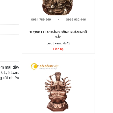
TƯỢNG LI LAC BẰNG ĐỒNG KHẢM NGŨ
SẮC
Lượt xem: 4742
Liên hệ
ềm mại đầy
 61, 81cm.
g rất nhiều