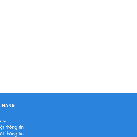
A HÀNG
àng
t thông tin
t thông tin