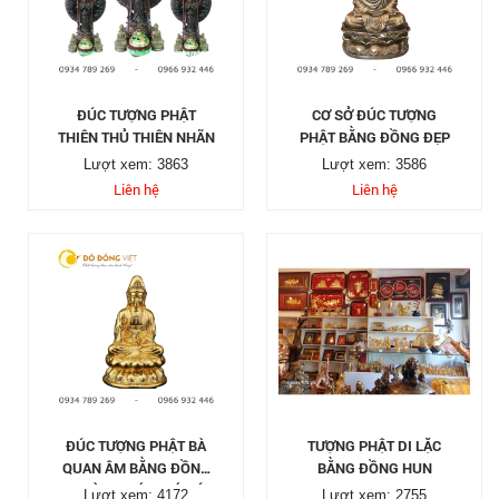
ĐÚC TƯỢNG PHẬT
CƠ SỞ ĐÚC TƯỢNG
THIÊN THỦ THIÊN NHÃN
PHẬT BẰNG ĐỒNG ĐẸP
Lượt xem: 3863
Lượt xem: 3586
Liên hệ
Liên hệ
ĐÚC TƯỢNG PHẬT BÀ
TƯỢNG PHẬT DI LẶC
QUAN ÂM BẰNG ĐỒNG
BẰNG ĐỒNG HUN
MẠ VÀNG, BÁO GIÁ ĐÚC
Lượt xem: 4172
Lượt xem: 2755