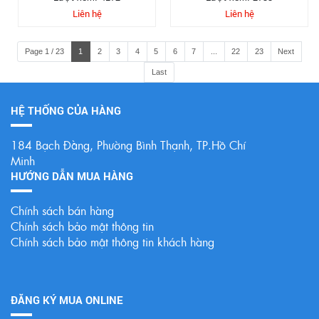
TƯỢNG PHẬT ĐỒNG
Liên hệ
Liên hệ
Page 1 / 23
1
2
3
4
5
6
7
...
22
23
Next
Last
HỆ THỐNG CỦA HÀNG
184 Bạch Đằng, Phường Bình Thạnh, TP.Hồ Chí
Minh
HƯỚNG DẪN MUA HÀNG
Chính sách bán hàng
Chính sách bảo mật thông tin
Chính sách bảo mật thông tin khách hàng
ĐĂNG KÝ MUA ONLINE