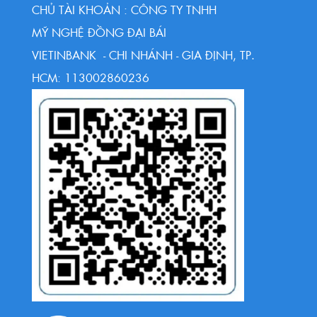
CHỦ TÀI KHOẢN : CÔNG TY TNHH
MỸ NGHỆ ĐỒNG ĐẠI BÁI
VIETINBANK - CHI NHÁNH - GIA ĐỊNH, TP.
HCM: 113002860236