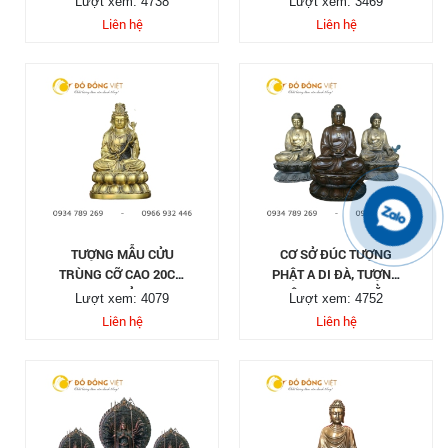
Lượt xem: 4738
Lượt xem: 3469
Liên hệ
Liên hệ
TƯỢNG MẪU CỬU
CƠ SỞ ĐÚC TƯỢNG
TRÙNG CỠ CAO 20CM
PHẬT A DI ĐÀ, TƯỢNG
NHỎ
PHẬT DƯỢC SƯ BẰNG
Lượt xem: 4079
Lượt xem: 4752
ĐỒNG
Liên hệ
Liên hệ