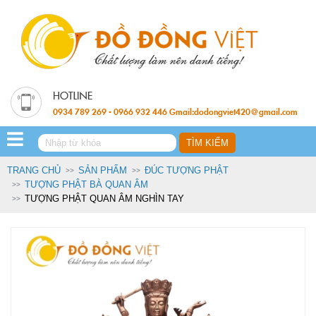
0934 789 269 - 0966 932 446 Gmail:dodongviet420@gmail.com
TRANG CHỦ
SẢN PHẨM
ĐÚC TƯỢNG PHẬT
TƯỢNG PHẬT BÀ QUAN ÂM
TƯỢNG PHẬT QUAN ÂM NGHÌN TAY