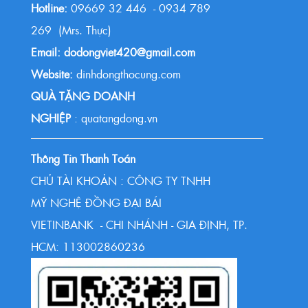
Hotline:
09669 32 446 - 0934 789
269 (Mrs. Thực)
Email: dodongviet420@gmail.com
Website:
dinhdongthocung.com
QUÀ TẶNG DOANH
NGHIỆP
: quatangdong.vn
Thông Tin Thanh Toán
CHỦ TÀI KHOẢN : CÔNG TY TNHH
MỸ NGHỆ ĐỒNG ĐẠI BÁI
VIETINBANK - CHI NHÁNH - GIA ĐỊNH, TP.
HCM: 113002860236