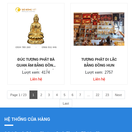
ĐÚC TƯỢNG PHẬT BÀ
TƯỢNG PHẬT DI LẶC
QUAN ÂM BẰNG ĐỒNG
BẰNG ĐỒNG HUN
MẠ VÀNG, BÁO GIÁ ĐÚC
Lượt xem: 4174
Lượt xem: 2757
TƯỢNG PHẬT ĐỒNG
Liên hệ
Liên hệ
Page 1 / 23
1
2
3
4
5
6
7
...
22
23
Next
Last
HỆ THỐNG CỦA HÀNG