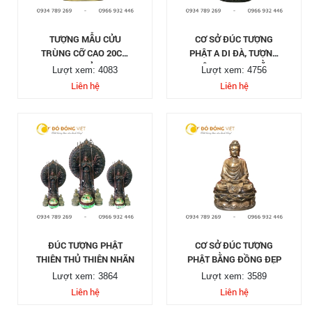
TƯỢNG MẪU CỬU
CƠ SỞ ĐÚC TƯỢNG
TRÙNG CỠ CAO 20CM
PHẬT A DI ĐÀ, TƯỢNG
NHỎ
PHẬT DƯỢC SƯ BẰNG
Lượt xem: 4083
Lượt xem: 4756
ĐỒNG
Liên hệ
Liên hệ
ĐÚC TƯỢNG PHẬT
CƠ SỞ ĐÚC TƯỢNG
THIÊN THỦ THIÊN NHÃN
PHẬT BẰNG ĐỒNG ĐẸP
Lượt xem: 3864
Lượt xem: 3589
Liên hệ
Liên hệ