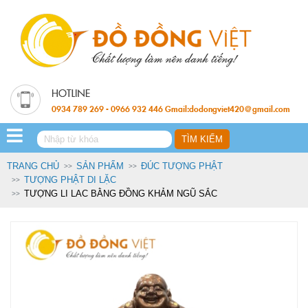
0934 789 269 - 0966 932 446 Gmail:dodongviet420@gmail.com
TRANG CHỦ
SẢN PHẨM
ĐÚC TƯỢNG PHẬT
TƯỢNG PHẬT DI LẶC
TƯỢNG LI LAC BẰNG ĐỒNG KHẢM NGŨ SẮC