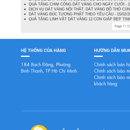
QUÀ TẶNG CHIM CÔNG DÁT VÀNG CHO NGÀY CƯỚI - 22
DỊCH VỤ DÁT VÀNG NỘI THẤT, DÁT VÀNG ĐỒ THỜ CÚNG
DÁT VÀNG ĐÚC TƯỢNG PHẬT THEO YÊU CẦU - 15/02/2
QUÀ TẶNG LINH VẬT DÁT VÀNG 12 CON GIÁP ĐẸP TINH 
Page 7 / 1
HỆ THỐNG CỦA HÀNG
HƯỚNG DẪN MU
184 Bạch Đằng, Phường
Chính sách bán h
Bình Thạnh, TP.Hồ Chí Minh
Chính sách bảo mậ
Chính sách bảo mậ
khách hàng