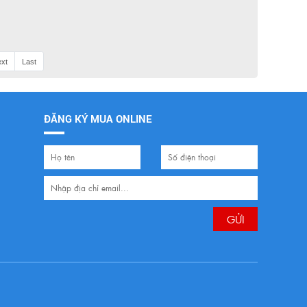
xt
Last
ĐĂNG KÝ MUA ONLINE