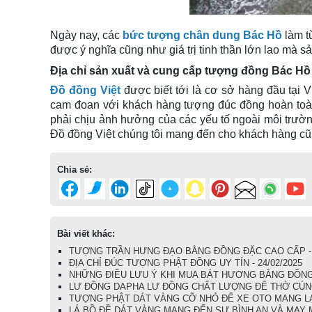
Ngày nay, các
bức tượng chân dung Bác Hồ
làm t
được ý nghĩa cũng như giá trị tinh thần lớn lao mà 
Địa chỉ sản xuất và cung cấp tượng đồng Bác Hồ 
Đồ đồng Việt
được biết tới là cơ sở hàng đầu tại
cam đoan với khách hàng tượng đúc đồng hoàn toà
phải chịu ảnh hưởng của các yếu tố ngoài môi trườn
Đồ đồng Việt chúng tôi mang đến cho khách hàng cũ
Chia sẻ:
Bài viết khác:
TƯỢNG TRẦN HƯNG ĐẠO BẰNG ĐỒNG ĐẶC CAO CẤP - 0
ĐỊA CHỈ ĐÚC TƯỢNG PHẬT ĐỒNG UY TÍN - 24/02/2025
NHỮNG ĐIỀU LƯU Ý KHI MUA BÁT HƯƠNG BẰNG ĐỒNG -
LƯ ĐỒNG DAPHA LƯ ĐỒNG CHẤT LƯỢNG ĐỂ THỜ CÚNG 
TƯỢNG PHẬT DÁT VÀNG CỠ NHỎ ĐỂ XE OTO MANG LẠI B
LÁ BỒ ĐỀ DÁT VÀNG MANG ĐẾN SỰ BÌNH AN VÀ MAY MẮ