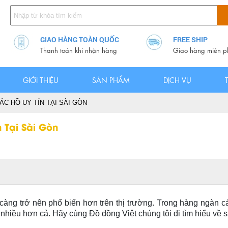
GIAO HÀNG TOÀN QUỐC
FREE SHIP
Thanh toán khi nhận hàng
Giao hàng miễn p
GIỚI THIỆU
SẢN PHẨM
DỊCH VỤ
C HỒ UY TÍN TẠI SÀI GÒN
 Tại Sài Gòn
àng trở nên phổ biến hơn trên thị trường. Trong hàng ngàn cá
hiều hơn cả. Hãy cùng Đồ đồng Việt chúng tôi đi tìm hiểu về s