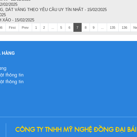
/02/2025
, DÁT VÀNG THEO YÊU CẦU UY TÍN NHẤT - 15/02/2025
025
XẢO - 15/02/2025
36
First
Prev
1
2
...
5
6
7
8
9
...
135
136
Ne
A HÀNG
àng
t thông tin
t thông tin
CÔNG TY TNHH MỸ NGHỆ ĐỒNG ĐẠI BÁI