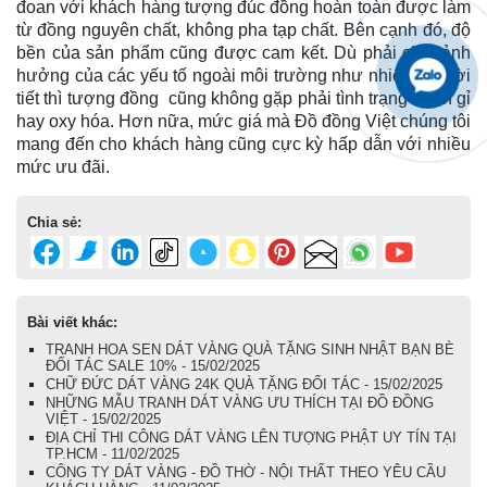
đoan với khách hàng tượng đúc đồng hoàn toàn được làm
từ đồng nguyên chất, không pha tạp chất. Bên cạnh đó, độ
bền của sản phẩm cũng được cam kết. Dù phải chịu ảnh
hưởng của các yếu tố ngoài môi trường như nhiệt độ, thời
tiết thì tượng đồng cũng không gặp phải tình trạng hoen gỉ
hay oxy hóa. Hơn nữa, mức giá mà Đồ đồng Việt chúng tôi
mang đến cho khách hàng cũng cực kỳ hấp dẫn với nhiều
mức ưu đãi.
Chia sẻ:
Bài viết khác:
TRANH HOA SEN DÁT VÀNG QUÀ TẶNG SINH NHẬT BẠN BÈ
ĐỐI TÁC SALE 10% - 15/02/2025
CHỮ ĐỨC DÁT VÀNG 24K QUÀ TẶNG ĐỐI TÁC - 15/02/2025
NHỮNG MẪU TRANH DÁT VÀNG ƯU THÍCH TẠI ĐỒ ĐỒNG
VIỆT - 15/02/2025
ĐỊA CHỈ THI CÔNG DÁT VÀNG LÊN TƯỢNG PHẬT UY TÍN TẠI
TP.HCM - 11/02/2025
CÔNG TY DÁT VÀNG - ĐỒ THỜ - NỘI THẤT THEO YÊU CẦU