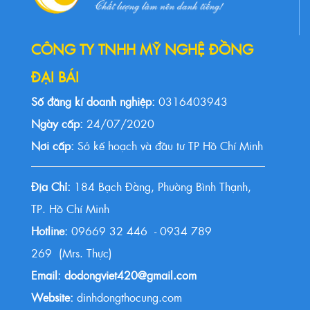
CÔNG TY TNHH MỸ NGHỆ ĐỒNG
ĐẠI BÁI
Số đăng kí doanh nghiệp:
0316403943
Ngày cấp:
24/07/2020
Nơi cấp:
Sở kế hoạch và đầu tư TP Hồ Chí Minh
Địa Chỉ:
184 Bạch Đằng, Phường Bình Thạnh,
TP. Hồ Chí Minh
Hotline:
09669 32 446 - 0934 789
269 (Mrs. Thực)
Email: dodongviet420@gmail.com
Website:
dinhdongthocung.com