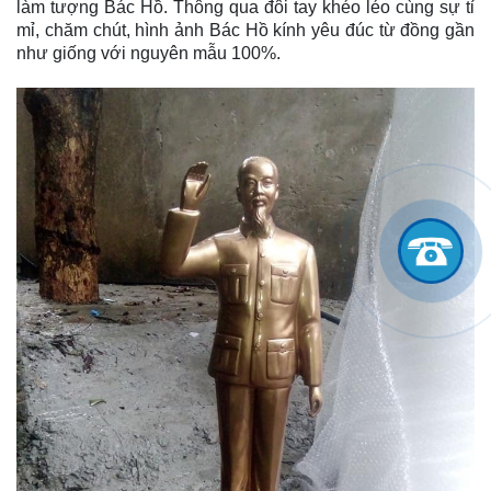
làm tượng Bác Hồ. Thông qua đôi tay khéo léo cùng sự tỉ
mỉ, chăm chút, hình ảnh Bác Hồ kính yêu đúc từ đồng gần
như giống với nguyên mẫu 100%.