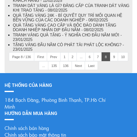
KHÁCH HÀNG - 11/02/2025
TRANH DÁT VÀNG LÀ GÌ? ĐẲNG CẤP CỦA TRANH DÁT VÀNG
KHI TRAO TẶNG - 08/02/2025
QUÀ TẶNG VÀNG 24K - BÍ QUYẾT DUY TRÌ MỐI QUAN HỆ
BỀN VỮNG CỦA CÁC DOANH NGHIỆP - 08/02/2025
QUÀ TẶNG VÀNG CAO CẤP VÀ ĐỘC ĐÁO DÀNH TẶNG
DOANH NHIỆP NHÂN DỊP ĐẦU NĂM - 08/02/2025
TRANH VÀNG QUÀ TẶNG - Ý NGHĨA CHO ĐẦU NĂM MỚI -
23/01/2025
TẶNG VÀNG ĐẦU NĂM CÓ PHÁT TÀI PHÁT LỘC KHÔNG? -
23/01/2025
Page 8 / 136
First
Prev
1
2
...
6
7
8
9
10
...
135
136
Next
Last
HỆ THỐNG CỦA HÀNG
184 Bạch Đằng, Phường Bình Thạnh, TP.Hồ Chí
Minh
HƯỚNG DẪN MUA HÀNG
Chính sách bán hàng
Chính sách bảo mật thông tin