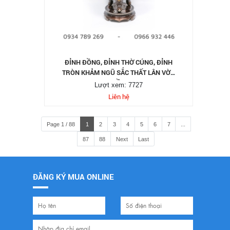
ĐỈNH ĐỒNG, ĐỈNH THỜ CÚNG, ĐỈNH
TRÒN KHẢM NGŨ SẮC THẤT LÂN VỜN
CẦU
Lượt xem: 7727
Liên hệ
Page 1 / 88
1
2
3
4
5
6
7
...
87
88
Next
Last
ĐĂNG KÝ MUA ONLINE