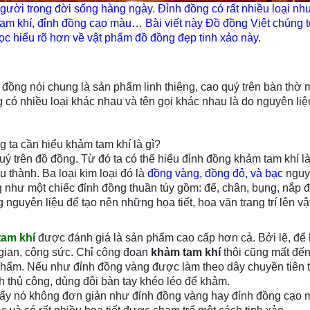
gười trong đời sống hàng ngày. Đỉnh đồng có rất nhiều loại nh
m khí, đỉnh đồng cạo màu… Bài viết này Đồ đồng Việt chúng tô
c hiểu rõ hơn về vật phẩm đồ đồng đẹp tinh xảo này.
h đồng nói chung là sản phẩm linh thiêng, cao quý trên bàn thờ 
có nhiều loại khác nhau và tên gọi khác nhau là do nguyên li
g ta cần hiểu khảm tam khí là gì?
quý trên đồ đồng. Từ đó ta có thể hiểu đỉnh đồng khảm tam khí là
 thành. Ba loại kim loại đó là
đồng vàng, đồng đỏ, và bạc
nguy
như một chiếc đỉnh đồng thuần túy gồm: đế, chân, bụng, nắp đỉ
nguyên liệu để tạo nên những họa tiết, hoa văn trang trí lên v
tam khí
được đánh giá là sản phẩm cao cấp hơn cả. Bởi lẽ, để
 gian, công sức. Chỉ công đoạn
khảm tam khí
thôi cũng mất đế
phẩm. Nếu như đỉnh đồng vàng được làm theo dây chuyền tiên t
h thủ công, dùng đôi bàn tay khéo léo để khảm.
thấy nó không đơn giản như đỉnh đồng vàng hay đỉnh đồng cạo 