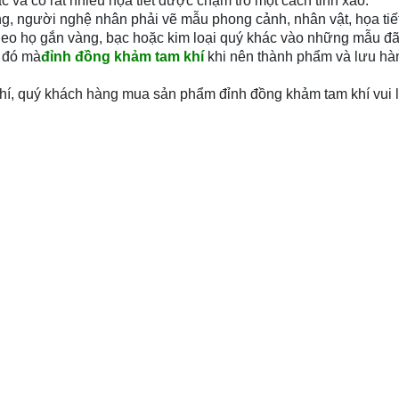
 và có rất nhiều họa tiết được chạm trổ một cách tinh xảo.
ng, người nghệ nhân phải vẽ mẫu phong cảnh, nhân vật, họa tiết
heo họ gắn vàng, bạc hoặc kim loại quý khác vào những mẫu đ
ẽ đó mà
đỉnh đồng khảm tam khí
khi nên thành phẩm và lưu hàn
 khí, quý khách hàng mua sản phẩm đỉnh đồng khảm tam khí vui l