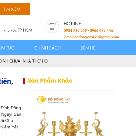
hí khu vực TP HCM
0934 789 269 - 0966 932 446
Gmail:dodongviet420@gmail.com
TIN TỨC
CHÍNH SÁCH
LIÊN HỆ
ĐÌNH CHÙA, NHÀ THỜ HỌ
iên,
Sản Phẩm Khác
. Đỉnh Đồng
a Ngay! Sản
Mãi Chu
 Niêm Yết