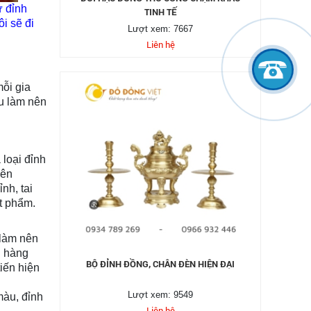
ư đỉnh
TINH TẾ
i sẽ đi
Lượt xem: 7667
Liên hệ
mỗi gia
ệu làm nên
 loại đỉnh
ên
nh, tai
ật phẩm.
 làm nên
n hàng
BỘ ĐỈNH ĐỒNG, CHÂN ĐÈN HIỆN ĐẠI
iến hiện
Lượt xem: 9549
màu, đỉnh
Liên hệ