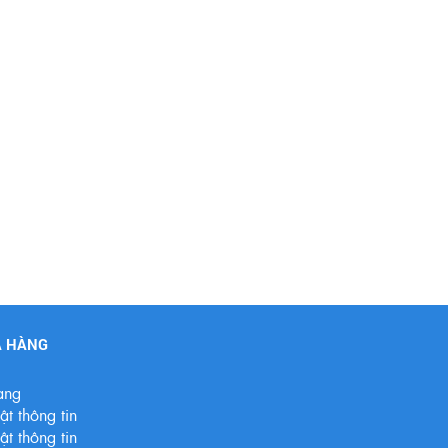
A HÀNG
àng
t thông tin
t thông tin