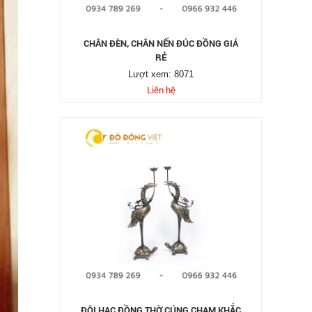
CHÂN ĐÈN, CHÂN NẾN ĐÚC ĐỒNG GIÁ
RẺ
Lượt xem: 8071
Liên hệ
ĐÔI HẠC ĐỒNG THỜ CÚNG CHẠM KHẮC