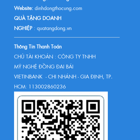
Website:
dinhdongthocung.com
QUÀ TẶNG DOANH
NGHIỆP
: quatangdong.vn
Thông Tin Thanh Toán
CHỦ TÀI KHOẢN : CÔNG TY TNHH
MỸ NGHỆ ĐỒNG ĐẠI BÁI
VIETINBANK - CHI NHÁNH - GIA ĐỊNH, TP.
HCM: 113002860236