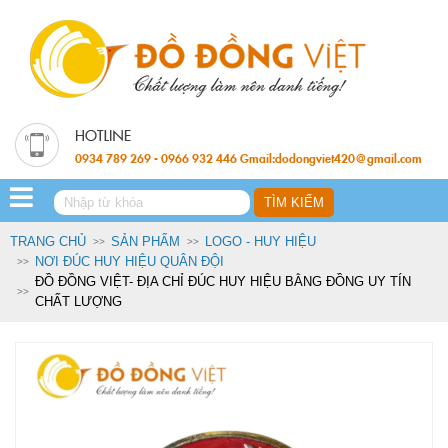
0934 789 269 - 0966 932 446 Gmail:dodongviet420@gmail.com
TRANG CHỦ
SẢN PHẨM
LOGO - HUY HIỆU
NƠI ĐÚC HUY HIỆU QUÂN ĐỘI
ĐỒ ĐỒNG VIỆT- ĐỊA CHỈ ĐÚC HUY HIỆU BẰNG ĐỒNG UY TÍN
CHẤT LƯỢNG