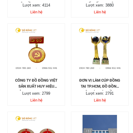
YÊU CẦU TẠI TP HCM
THIẾT KẾ HUY HIỆU,
Lượt xem: 4114
Lượt xem: 3880
LOGO CÀI ÁO...
Liên hệ
Liên hệ
CÔNG TY ĐỒ ĐỒNG VIỆT
ĐƠN VỊ LÀM CÚP ĐỒNG
SẢN XUẤT HUY HIỆU
TẠI TP.HCM, ĐỒ ĐỒNG
ĐẢNG 40, 50, 60, 70, 80,
VIỆT ĐÚC CÚP ĐỒNG
Lượt xem: 2799
Lượt xem: 2791
85 TUỔI ĐẢNG
THEO YÊU CẦU
Liên hệ
Liên hệ