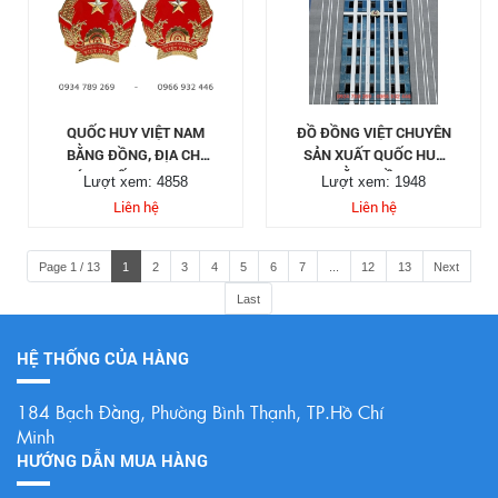
QUỐC HUY VIỆT NAM
ĐỒ ĐỒNG VIỆT CHUYÊN
BẰNG ĐỒNG, ĐỊA CHỈ
SẢN XUẤT QUỐC HUY
ĐÚC QUỐC HUY THEO
BẰNG ĐỒNG
Lượt xem: 4858
Lượt xem: 1948
YÊU CẦU
Liên hệ
Liên hệ
Page 1 / 13
1
2
3
4
5
6
7
...
12
13
Next
Last
HỆ THỐNG CỦA HÀNG
184 Bạch Đằng, Phường Bình Thạnh, TP.Hồ Chí
Minh
HƯỚNG DẪN MUA HÀNG