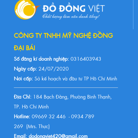
CÔNG TY TNHH MỸ NGHỆ ĐỒNG
ĐẠI BÁI
Số đăng kí doanh nghiệp:
0316403943
Ngày cấp:
24/07/2020
Nơi cấp:
Sở kế hoạch và đầu tư TP Hồ Chí Minh
Địa Chỉ:
184 Bạch Đằng, Phường Bình Thạnh,
TP. Hồ Chí Minh
Hotline:
09669 32 446 - 0934 789
269 (Mrs. Thực)
Email: dodongviet420@gmail.com