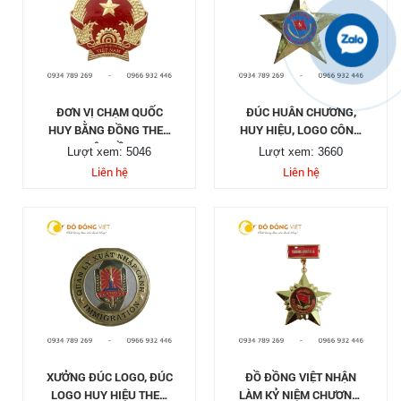
ĐƠN VỊ CHẠM QUỐC
ĐÚC HUÂN CHƯƠNG,
HUY BẰNG ĐỒNG THEO
HUY HIỆU, LOGO CÔNG
YÊU CẦU
TY
Lượt xem: 5046
Lượt xem: 3660
Liên hệ
Liên hệ
XƯỞNG ĐÚC LOGO, ĐÚC
ĐỒ ĐỒNG VIỆT NHẬN
LOGO HUY HIỆU THEO
LÀM KỶ NIỆM CHƯƠNG,