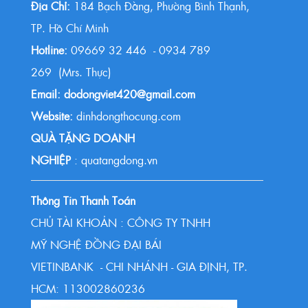
Địa Chỉ:
184 Bạch Đằng, Phường Bình Thạnh,
TP. Hồ Chí Minh
Hotline:
09669 32 446 - 0934 789
269 (Mrs. Thực)
Email: dodongviet420@gmail.com
Website:
dinhdongthocung.com
QUÀ TẶNG DOANH
NGHIỆP
: quatangdong.vn
Thông Tin Thanh Toán
CHỦ TÀI KHOẢN : CÔNG TY TNHH
MỸ NGHỆ ĐỒNG ĐẠI BÁI
VIETINBANK - CHI NHÁNH - GIA ĐỊNH, TP.
HCM: 113002860236