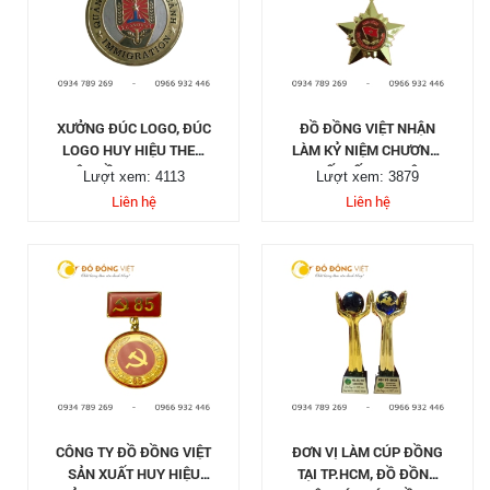
XƯỞNG ĐÚC LOGO, ĐÚC
ĐỒ ĐỒNG VIỆT NHẬN
LOGO HUY HIỆU THEO
LÀM KỶ NIỆM CHƯƠNG,
YÊU CẦU TẠI TP HCM
THIẾT KẾ HUY HIỆU,
Lượt xem: 4113
Lượt xem: 3879
LOGO CÀI ÁO...
Liên hệ
Liên hệ
CÔNG TY ĐỒ ĐỒNG VIỆT
ĐƠN VỊ LÀM CÚP ĐỒNG
SẢN XUẤT HUY HIỆU
TẠI TP.HCM, ĐỒ ĐỒNG