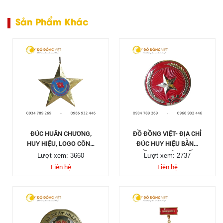
Sản Phẩm Khác
ĐÚC HUÂN CHƯƠNG,
ĐỒ ĐỒNG VIỆT- ĐỊA CHỈ
HUY HIỆU, LOGO CÔNG
ĐÚC HUY HIỆU BẰNG
TY
ĐỒNG UY TÍN CHẤT
Lượt xem: 3660
Lượt xem: 2737
LƯỢNG
Liên hệ
Liên hệ