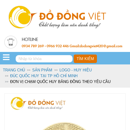
0934 789 269 - 0966 932 446 Gmail:dodongviet420@gmail.com
TRANG CHỦ
SẢN PHẨM
LOGO - HUY HIỆU
ĐÚC QUỐC HUY TẠI TP HỒ CHÍ MINH
ĐƠN VỊ CHẠM QUỐC HUY BẰNG ĐỒNG THEO YÊU CẦU