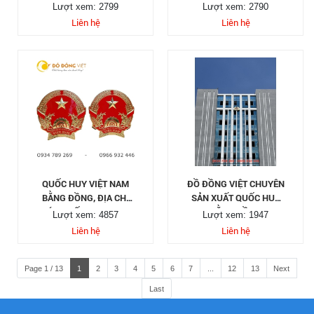
ĐẢNG 40, 50, 60, 70, 80,
VIỆT ĐÚC CÚP ĐỒNG
Lượt xem: 2799
Lượt xem: 2790
85 TUỔI ĐẢNG
THEO YÊU CẦU
Liên hệ
Liên hệ
QUỐC HUY VIỆT NAM
ĐỒ ĐỒNG VIỆT CHUYÊN
BẰNG ĐỒNG, ĐỊA CHỈ
SẢN XUẤT QUỐC HUY
ĐÚC QUỐC HUY THEO
BẰNG ĐỒNG
Lượt xem: 4857
Lượt xem: 1947
YÊU CẦU
Liên hệ
Liên hệ
Page 1 / 13
1
2
3
4
5
6
7
...
12
13
Next
Last