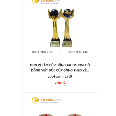
ĐƠN VỊ LÀM CÚP ĐỒNG TẠI TP.HCM, ĐỒ
ĐỒNG VIỆT ĐÚC CÚP ĐỒNG THEO YÊU
CẦU
Lượt xem: 2789
Liên hệ