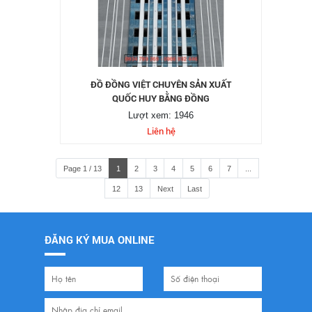
ĐỒ ĐỒNG VIỆT CHUYÊN SẢN XUẤT
QUỐC HUY BẰNG ĐỒNG
Lượt xem: 1946
Liên hệ
Page 1 / 13
1
2
3
4
5
6
7
...
12
13
Next
Last
ĐĂNG KÝ MUA ONLINE