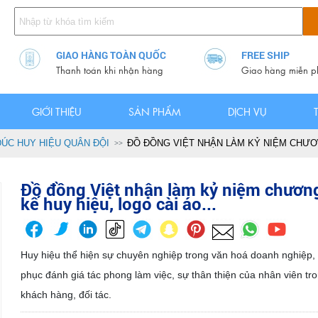
GIAO HÀNG TOÀN QUỐC
FREE SHIP
Thanh toán khi nhận hàng
Giao hàng miễn p
GIỚI THIỆU
SẢN PHẨM
DỊCH VỤ
ĐÚC HUY HIỆU QUÂN ĐỘI
ĐỒ ĐỒNG VIỆT NHẬN LÀM KỶ NIỆM CHƯƠNG
Đồ đồng Việt nhận làm kỷ niệm chương
kế huy hiệu, logo cài áo...
Huy hiệu thể hiện sự chuyên nghiệp trong văn hoá doanh nghiệp,
phục đánh giá tác phong làm việc, sự thân thiện của nhân viên tr
khách hàng, đối tác.