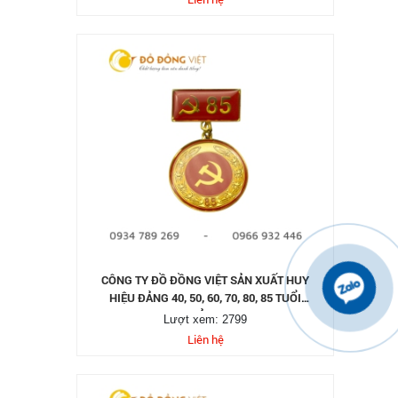
CÔNG TY ĐỒ ĐỒNG VIỆT SẢN XUẤT HUY
HIỆU ĐẢNG 40, 50, 60, 70, 80, 85 TUỔI
ĐẢNG
Lượt xem: 2799
Liên hệ