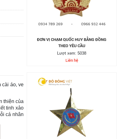
ĐƠN VỊ CHẠM QUỐC HUY BẰNG ĐỒNG
THEO YÊU CẦU
Lượt xem: 5038
Liên hệ
 cài áo, ve
n thiện của
ết tinh xảo
mỗi cá nhân