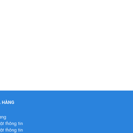
A HÀNG
àng
t thông tin
t thông tin