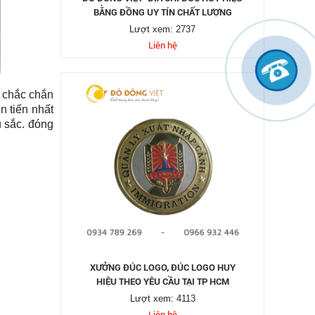
BẰNG ĐỒNG UY TÍN CHẤT LƯỢNG
Lượt xem: 2737
Liên hệ
i chắc chắn
 tiến nhất
 sắc. đóng
XƯỞNG ĐÚC LOGO, ĐÚC LOGO HUY
HIỆU THEO YÊU CẦU TẠI TP HCM
Lượt xem: 4113
Liên hệ