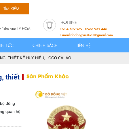
hí khu vực TP HCM
0934 789 269 - 0966 932 446
Gmail:dodongviet420@gmail.com
TIN TỨC
CHÍNH SÁCH
LIÊN HỆ
, THIẾT KẾ HUY HIỆU, LOGO CÀI ÁO...
, thiết
Sản Phẩm Khác
 bộ đồng
ong quan hệ