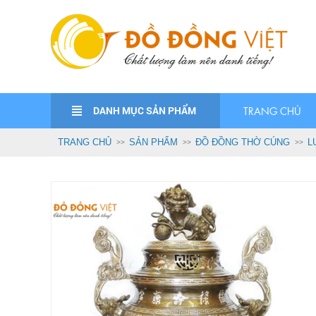
DANH MỤC SẢN PHẨM
TRANG CHỦ
TRANG CHỦ
SẢN PHẨM
ĐỒ ĐỒNG THỜ CÚNG
L