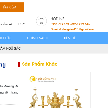
hí khu vực TP HCM
0934 789 269 - 0966 932 446
Gmail:dodongviet420@gmail.com
TIN TỨC
CHÍNH SÁCH
LIÊN HỆ
HẢM NGŨ SẮC
ồng
Sản Phẩm Khác
, từ đường để
nghiêm,trang