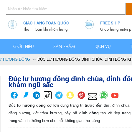
GIAO HÀNG TOÀN QUỐC
FREE SHIP
Thanh toán khi nhận hàng
Giao hàng miễn p
GIỚI THIỆU
SẢN PHẨM
DỊCH VỤ
Ư HƯƠNG ĐỒNG
ĐÚC LƯ HƯƠNG ĐỒNG ĐÌNH CHÙA, ĐỈNH ĐỒNG K
Đúc lư hương đồng đình chùa, đỉnh đ
khảm ngũ sắc
Đúc lư hương đồng
cỡ lớn dùng trang trí trước đền thờ, đình chùa
dâng hương, đốt trầm hương, bày
bộ đỉnh đồng
tạo vẻ đẹp trang 
trọng và linh thiêng hơn cho mỗi không gian thờ cúng.