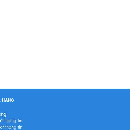
A HÀNG
àng
t thông tin
t thông tin