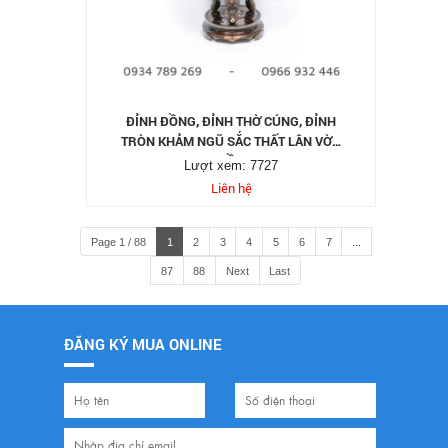
ĐỈNH ĐỒNG, ĐỈNH THỜ CÚNG, ĐỈNH
TRÒN KHẢM NGŨ SẮC THẤT LÂN VỜN
CẦU
Lượt xem: 7727
Liên hệ
Page 1 / 88
1
2
3
4
5
6
7
...
87
88
Next
Last
ĐĂNG KÝ MUA ONLINE