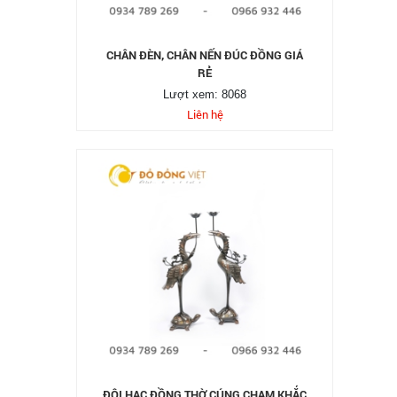
CHÂN ĐÈN, CHÂN NẾN ĐÚC ĐỒNG GIÁ
RẺ
Lượt xem: 8068
Liên hệ
ĐÔI HẠC ĐỒNG THỜ CÚNG CHẠM KHẮC