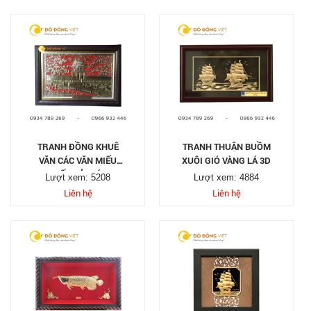
TRANH ĐỒNG KHUÊ
TRANH THUẬN BUỒM
VĂN CÁC VĂN MIẾU
XUÔI GIÓ VÀNG LÁ 3D
QUỐC TỬ GIÁM
Lượt xem: 5208
Lượt xem: 4884
Liên hệ
Liên hệ