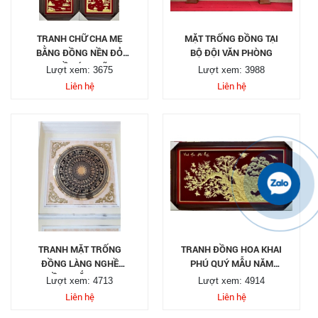
TRANH CHỮ CHA MẸ
MẶT TRỐNG ĐỒNG TẠI
BẰNG ĐỒNG NỀN ĐỎ
BỘ ĐỘI VĂN PHÒNG
NHIỀU Ý NGHĨA
Lượt xem: 3675
Lượt xem: 3988
Liên hệ
Liên hệ
TRANH MẶT TRỐNG
TRANH ĐỒNG HOA KHAI
ĐỒNG LÀNG NGHỀ
PHÚ QUÝ MẪU NĂM
ĐỒNG BẮC NINH
2024
Lượt xem: 4713
Lượt xem: 4914
Liên hệ
Liên hệ