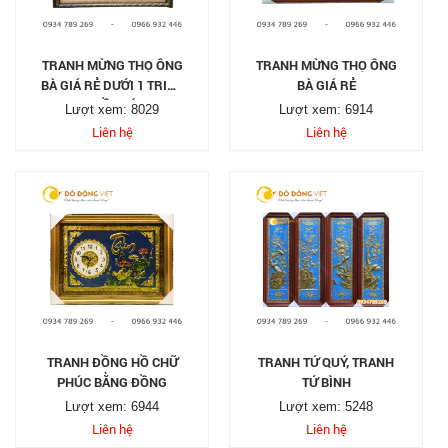
TRANH MỪNG THỌ ÔNG
TRANH MỪNG THỌ ÔNG
BÀ GIÁ RẺ DƯỚI 1 TRIỆU
BÀ GIÁ RẺ
TẠI TP HỒ CHÍ MINH
Lượt xem: 8029
Lượt xem: 6914
Liên hệ
Liên hệ
TRANH ĐỒNG HỒ CHỮ
TRANH TỨ QUÝ, TRANH
PHÚC BẰNG ĐỒNG
TỨ BÌNH
Lượt xem: 6944
Lượt xem: 5248
Liên hệ
Liên hệ