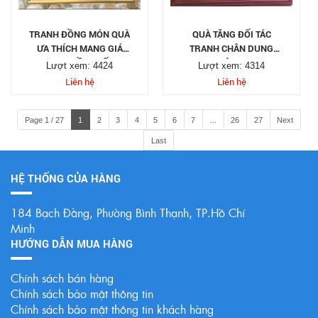
TRANH ĐỒNG MÓN QUÀ
QUÀ TẶNG ĐỐI TÁC
ƯA THÍCH MANG GIÁ
TRANH CHÂN DUNG
TRỊ TRUYỀN THỐNG
THEO HÌNH CHỤP
Lượt xem: 4424
Lượt xem: 4314
Liên hệ
Liên hệ
Page 1 / 27
1
2
3
4
5
6
7
...
26
27
Next
Last
HỆ THỐNG CỦA HÀNG
184 Bạch Đằng, Phường Bình Thạnh, TP.Hồ Chí
Minh
HƯỚNG DẪN MUA HÀNG
Chính sách bán hàng
Chính sách bảo mật thông tin
Chính sách bảo mật thông tin khách hàng