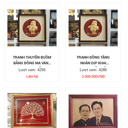
TRANH THUYỀN BUỒM
TRANH ĐỒNG TẶNG
BẰNG ĐỒNG MẠ VÀNG
NHÂN DỊP KHAI
24K CAO CẤP
TRƯƠNG ĐẦU NĂM
Lượt xem: 4256
Lượt xem: 4288
Liên hệ
2.000.000
VNĐ