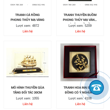
TRANH CÁ RỒNG
TRANH THUYỀN BUỒM
PHONG THỦY MẠ VÀNG
PHONG THỦY MẠ VÀNG,
QUÀ TẶNG ĐỒ ĐỒNG
Lượt xem: 4872
Lượt xem: 5209
CAO CẤP
Liên hệ
Liên hệ
MÔ HÌNH THUYỀN QÙA
TRANH HOA MAI BẰNG
TẶNG ĐỐI TÁC 30CM
ĐỒNG CÓ Ý NGHĨA GÌ
Lượt xem: 1055
Lượt xem: 4108
Liên hệ
Liên hệ