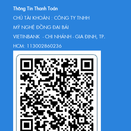
Thông Tin Thanh Toán
CHỦ TÀI KHOẢN : CÔNG TY TNHH
MỸ NGHỆ ĐỒNG ĐẠI BÁI
VIETINBANK - CHI NHÁNH - GIA ĐỊNH, TP.
HCM: 113002860236