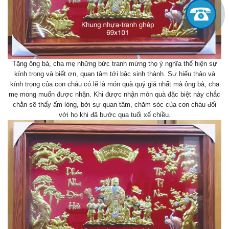
Tặng ông bà, cha mẹ những bức tranh mừng thọ ý nghĩa thể hiện sự
kính trọng và biết ơn, quan tâm tới bậc sinh thành. Sự hiếu thảo và
kính trọng của con cháu có lẽ là món quà quý giá nhất mà ông bà, cha
mẹ mong muốn được nhận. Khi được nhận món quà đặc biệt này chắc
chắn sẽ thấy ấm lòng, bởi sự quan tâm, chăm sóc của con cháu đối
với họ khi đã bước qua tuổi xế chiều.