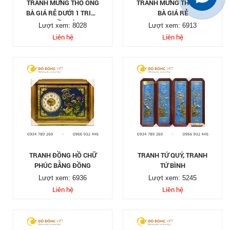
TRANH MỪNG THỌ ÔNG
TRANH MỪNG THỌ ÔNG
BÀ GIÁ RẺ DƯỚI 1 TRIỆU
BÀ GIÁ RẺ
TẠI TP HỒ CHÍ MINH
Lượt xem: 8028
Lượt xem: 6913
Liên hệ
Liên hệ
TRANH ĐỒNG HỒ CHỮ
TRANH TỨ QUÝ, TRANH
PHÚC BẰNG ĐỒNG
TỨ BÌNH
Lượt xem: 6936
Lượt xem: 5245
Liên hệ
Liên hệ