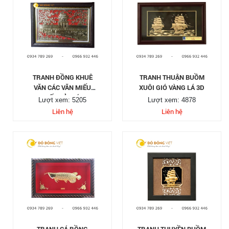
TRANH ĐỒNG KHUÊ
TRANH THUẬN BUỒM
VĂN CÁC VĂN MIẾU
XUÔI GIÓ VÀNG LÁ 3D
QUỐC TỬ GIÁM
Lượt xem: 5205
Lượt xem: 4878
Liên hệ
Liên hệ
TRANH CÁ RỒNG
TRANH THUYỀN BUỒM