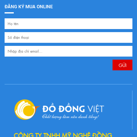
ĐĂNG KÝ MUA ONLINE
CÔNG TY TNHH MỸ NGHỆ ĐỒNG