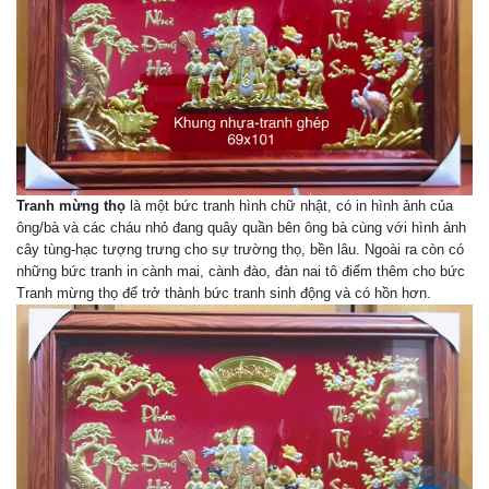
Tranh mừng thọ
là một bức tranh hình chữ nhật, có in hình ảnh của
ông/bà và các cháu nhỏ đang quây quần bên ông bà cùng với hình ảnh
cây tùng-hạc tượng trưng cho sự trường thọ, bền lâu. Ngoài ra còn có
những bức tranh in cành mai, cành đào, đàn nai tô điểm thêm cho bức
Tranh mừng thọ để trở thành bức tranh sinh động và có hồn hơn.