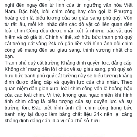
nghĩ đến ngay đến tứ linh của tín ngưỡng văn hóa Việt
Nam. Đặc biệt, loài chim công hay còn gọi là Phượng
hoàng còn là biểu tượng của sự giàu sang phú quý. Vốn
từ rất lâu, mỗi khi nhắc đến các đồ vật có liên quan đến
loài chim Công đều được nhận xét là những báu vật quý
hiếm và có giá trị. Chính vì thế, sở hữu bức tranh phú quý
cát tường dát vàng 24k có gắn liền với hình ảnh đôi chim
công sẽ mang đến sự giàu sang, thịnh vượng nhất cho
bạn.
Tranh phú quý cát trường Khẳng định quyền lực, đẳng cấp
Không chỉ mang đến lời chúc về sự giàu sang, phú quý sở
hữu bức tranh phú quý cát tường này sẽ biểu tượng khẳng
định được đẳng cấp và quyền lực của chủ nhân. Theo
quan niệm dân gian xưa, loài chim công vốn là hoàng hậu
của các loài chim. Vì thế, không quá ngạc nhiên khi hình
ảnh chim công là biểu tượng của sự quyền lực và sự
trường tồn. Đặc biệt hình ảnh đôi chim công trong bức
tranh này lại được làm bằng chất liệu 24k nên lại càng
khẳng định đẳng cấp, địa vị của chủ sở hữu.