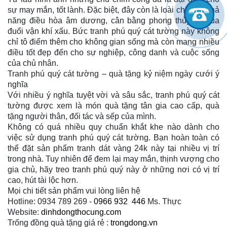
sự may mắn, tốt lành. Đặc biệt, đây còn là loài chim có khả
năng điều hòa âm dương, cân bằng phong thủy và xua
đuổi vận khí xấu. Bức tranh phú quý cát tường này không
chỉ tô điểm thêm cho không gian sống mà còn mang nhiều
điều tốt đẹp đến cho sự nghiệp, công danh và cuộc sống
của chủ nhân.
Tranh phú quý cát tường – quà tặng kỷ niệm ngày cưới ý
nghĩa
Với nhiều ý nghĩa tuyệt vời và sâu sắc, tranh phú quý cát
tường được xem là món quà tặng tân gia cao cấp, quà
tặng người thân, đối tác và sếp của mình.
Không có quá nhiều quy chuẩn khắt khe nào dành cho
việc sử dụng tranh phú quý cát tường. Bạn hoàn toàn có
thể đặt sản phẩm tranh dát vàng 24k này tại nhiều vị trí
trong nhà. Tuy nhiên để đem lại may mắn, thịnh vượng cho
gia chủ, hãy treo tranh phú quý này ở những nơi có vị trí
cao, hút tài lộc hơn.
Mọi chi tiết sản phẩm vui lòng liên hệ
Hotline: 0934 789 269 -
0966
932 446
Ms. Thực
Website:
dinhdongthocung.com
Trống đồng quà tặng giá rẻ :
trongdong.vn