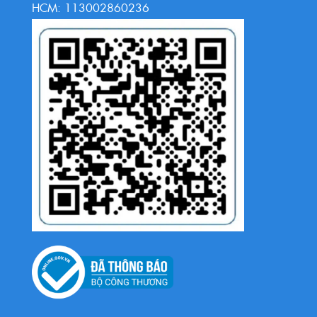
HCM: 113002860236