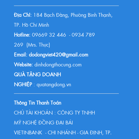
Địa Chỉ:
184 Bạch Đằng, Phường Bình Thạnh,
TP. Hồ Chí Minh
Hotline:
09669 32 446 - 0934 789
269 (Mrs. Thực)
Email: dodongviet420@gmail.com
Website:
dinhdongthocung.com
QUÀ TẶNG DOANH
NGHIỆP
: quatangdong.vn
Thông Tin Thanh Toán
CHỦ TÀI KHOẢN : CÔNG TY TNHH
MỸ NGHỆ ĐỒNG ĐẠI BÁI
VIETINBANK - CHI NHÁNH - GIA ĐỊNH, TP.