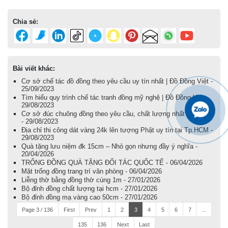
Chia sẻ:
Bài viết khác:
Cơ sở chế tác đồ đồng theo yêu cầu uy tín nhất | Đồ Đồng Việt -
25/09/2023
Tìm hiểu quy trình chế tác tranh đồng mỹ nghệ | Đồ Đồng Việt -
29/08/2023
Cơ sở đúc chuông đồng theo yêu cầu, chất lượng nhất hiện nay
- 29/08/2023
Địa chỉ thi công dát vàng 24k lên tượng Phật uy tín tại Tp.HCM -
29/08/2023
Quà tặng lưu niệm đk 15cm – Nhỏ gọn nhưng đầy ý nghĩa -
20/04/2026
TRỐNG ĐỒNG QUÀ TẶNG ĐỐI TÁC QUỐC TẾ - 06/04/2026
Mặt trống đồng trang trí văn phòng - 06/04/2026
Liễng thờ bằng đồng thờ cúng 1m - 27/01/2026
Bộ đỉnh đồng chất lượng tại hcm - 27/01/2026
Bộ đỉnh đồng mạ vàng cao 50cm - 27/01/2026
Page 3 / 136
First
Prev
1
2
3
4
5
6
7
...
135
136
Next
Last