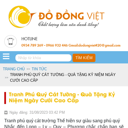
0934 789 269 - 0966 932 446 Gmail:dodongviet420@gmail.com
TRANG CHỦ
TIN TỨC
TRANH PHÚ QUÝ CÁT TƯỜNG - QUÀ TẶNG KỶ NIỆM NGÀY
CƯỚI CAO CẤP
Tranh Phú Quý Cát Tường - Quà Tặng Kỷ
Niệm Ngày Cưới Cao Cấp
Ngày đăng: 31/08/2023 03:42 PM
Tranh phú quý cát trường Thể hiện sự giàu sang phú quý
Nhắc đến Long – Ly – Quy – Phượng chắc chắn bạn sẽ